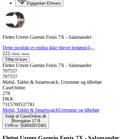
Elgiganten Erhverv
Flettet Urrem Garmin Fenix 7X - Salamander
Dette produkt er endnu ikke blevet bedømt.
0
222.-
Ekskl. moms
Tilføj til kurv
Flettet Urrem Garmin Fenix 7X - Salamander
707557
707557
Mobil, Tablet & Smartwatch, Urremme og tilbehør
CaseOnline
278
DKK
7315700537781
Mobil, Tablet & Smartwatch
Urremme og tilbehør
Solgt af
CaseOnline.dk
Blomgatan 17 B
CVR-nr: 559042072401
Flettet Urrem Garmin Fenix 7X - Salamander