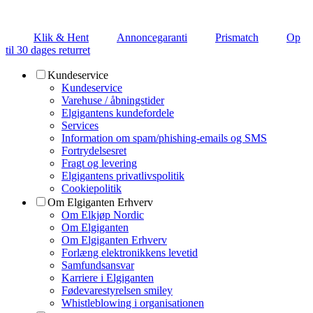
Klik & Hent
Annoncegaranti
Prismatch
Op
til 30 dages returret
Kundeservice
Kundeservice
Varehuse / åbningstider
Elgigantens kundefordele
Services
Information om spam/phishing-emails og SMS
Fortrydelsesret
Fragt og levering
Elgigantens privatlivspolitik
Cookiepolitik
Om Elgiganten Erhverv
Om Elkjøp Nordic
Om Elgiganten
Om Elgiganten Erhverv
Forlæng elektronikkens levetid
Samfundsansvar
Karriere i Elgiganten
Fødevarestyrelsen smiley
Whistleblowing i organisationen