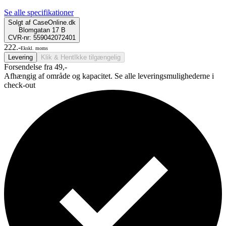
Se alle specifikationer
Solgt af
CaseOnline.dk
Blomgatan 17 B
CVR-nr: 559042072401
222.-
Ekskl. moms
Levering
Klik & Hent
Ikke tilgængelig
Forsendelse fra 49,-
Afhængig af område og kapacitet. Se alle leveringsmulighederne i
check-out