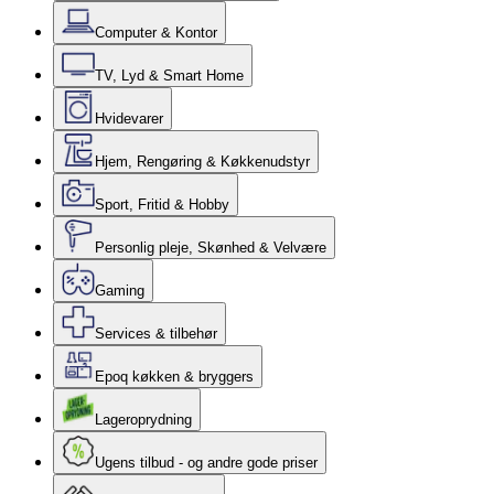
Computer & Kontor
TV, Lyd & Smart Home
Hvidevarer
Hjem, Rengøring & Køkkenudstyr
Sport, Fritid & Hobby
Personlig pleje, Skønhed & Velvære
Gaming
Services & tilbehør
Epoq køkken & bryggers
Lageroprydning
Ugens tilbud - og andre gode priser