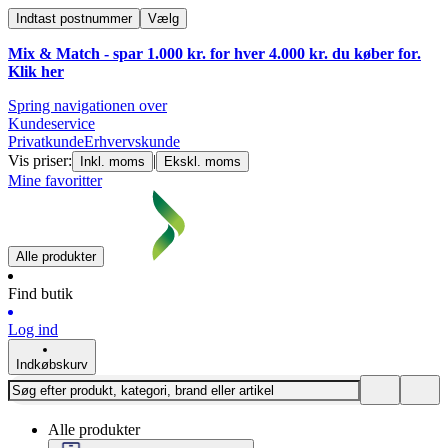
Indtast postnummer
Vælg
Mix & Match - spar 1.000 kr. for hver 4.000 kr. du køber for.
Klik
her
Spring navigationen over
Kundeservice
Privatkunde
Erhvervskunde
Vis priser:
|
Inkl. moms
Ekskl. moms
Mine favoritter
Alle produkter
Find butik
Log ind
Indkøbskurv
Alle produkter