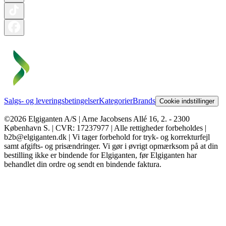
Salgs- og leveringsbetingelser
Kategorier
Brands
Cookie indstillinger
©2026 Elgiganten A/S | Arne Jacobsens Allé 16, 2. - 2300
København S. | CVR: 17237977 | Alle rettigheder forbeholdes |
b2b@elgiganten.dk | Vi tager forbehold for tryk- og korrekturfejl
samt afgifts- og prisændringer. Vi gør i øvrigt opmærksom på at din
bestilling ikke er bindende for Elgiganten, før Elgiganten har
behandlet din ordre og sendt en bindende faktura.