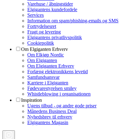
Varehuse / åbningstider
Elgigantens kundefordele
Services
Information om spam/phishing-emails og SMS
Fortrydelsesret
Fragt og levering
Elgigantens privatlivspolitik
Cookiepolitik
Om Elgiganten Erhverv
Om Elkjøp Nordic
Om Elgiganten
Om Elgiganten Erhverv
Forlæng elektronikkens levetid
Samfundsansvar
Karriere i Elgiganten
Fødevarestyrelsen smiley
Whistleblowing i organisationen
Inspiration
Ugens tilbud - og andre gode priser
Månedens Business Deal
Nyhedsbrev til erhverv
Elgigantens Magasin