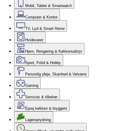
Mobil, Tablet & Smartwatch
Computer & Kontor
TV, Lyd & Smart Home
Hvidevarer
Hjem, Rengøring & Køkkenudstyr
Sport, Fritid & Hobby
Personlig pleje, Skønhed & Velvære
Gaming
Services & tilbehør
Epoq køkken & bryggers
Lageroprydning