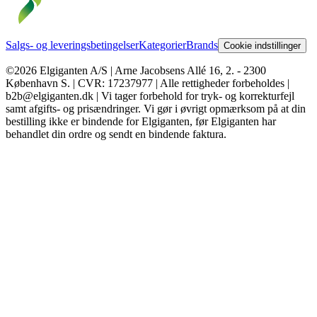
Salgs- og leveringsbetingelser
Kategorier
Brands
Cookie indstillinger
©2026 Elgiganten A/S | Arne Jacobsens Allé 16, 2. - 2300
København S. | CVR: 17237977 | Alle rettigheder forbeholdes |
b2b@elgiganten.dk | Vi tager forbehold for tryk- og korrekturfejl
samt afgifts- og prisændringer. Vi gør i øvrigt opmærksom på at din
bestilling ikke er bindende for Elgiganten, før Elgiganten har
behandlet din ordre og sendt en bindende faktura.