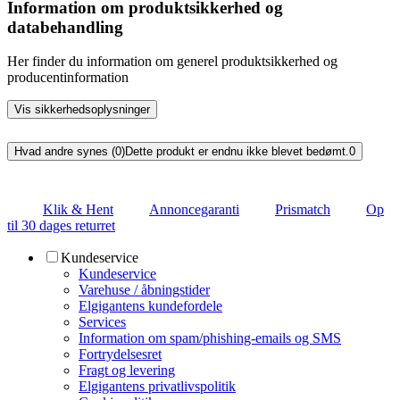
Information om produktsikkerhed og
databehandling
Her finder du information om generel produktsikkerhed og
producentinformation
Vis sikkerhedsoplysninger
Hvad andre synes (0)
Dette produkt er endnu ikke blevet bedømt.
0
Klik & Hent
Annoncegaranti
Prismatch
Op
til 30 dages returret
Kundeservice
Kundeservice
Varehuse / åbningstider
Elgigantens kundefordele
Services
Information om spam/phishing-emails og SMS
Fortrydelsesret
Fragt og levering
Elgigantens privatlivspolitik