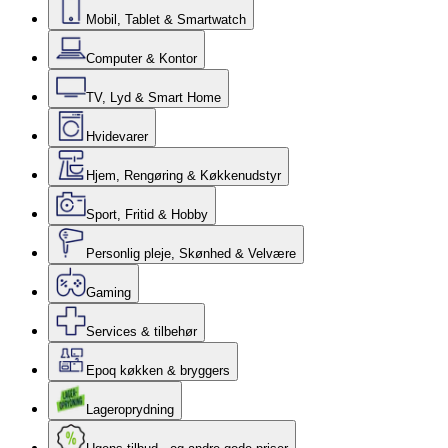
Mobil, Tablet & Smartwatch
Computer & Kontor
TV, Lyd & Smart Home
Hvidevarer
Hjem, Rengøring & Køkkenudstyr
Sport, Fritid & Hobby
Personlig pleje, Skønhed & Velvære
Gaming
Services & tilbehør
Epoq køkken & bryggers
Lageroprydning