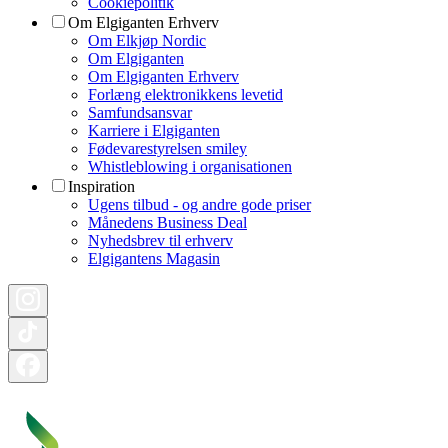
Cookiepolitik
Om Elgiganten Erhverv
Om Elkjøp Nordic
Om Elgiganten
Om Elgiganten Erhverv
Forlæng elektronikkens levetid
Samfundsansvar
Karriere i Elgiganten
Fødevarestyrelsen smiley
Whistleblowing i organisationen
Inspiration
Ugens tilbud - og andre gode priser
Månedens Business Deal
Nyhedsbrev til erhverv
Elgigantens Magasin