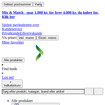
Indtast postnummer
Vælg
Mix & Match - spar 1.000 kr. for hver 4.000 kr. du køber for.
Klik
her
Spring navigationen over
Kundeservice
Privatkunde
Erhvervskunde
Vis priser:
|
Inkl. moms
Ekskl. moms
Mine favoritter
Alle produkter
Find butik
Log ind
Indkøbskurv
Alle produkter