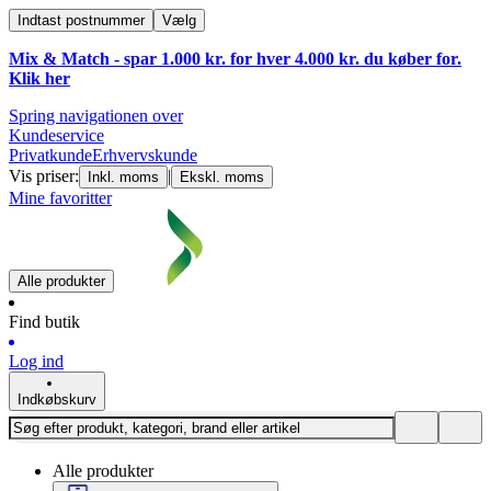
Indtast postnummer
Vælg
Mix & Match - spar 1.000 kr. for hver 4.000 kr. du køber for.
Klik
her
Spring navigationen over
Kundeservice
Privatkunde
Erhvervskunde
Vis priser:
|
Inkl. moms
Ekskl. moms
Mine favoritter
Alle produkter
Find butik
Log ind
Indkøbskurv
Alle produkter