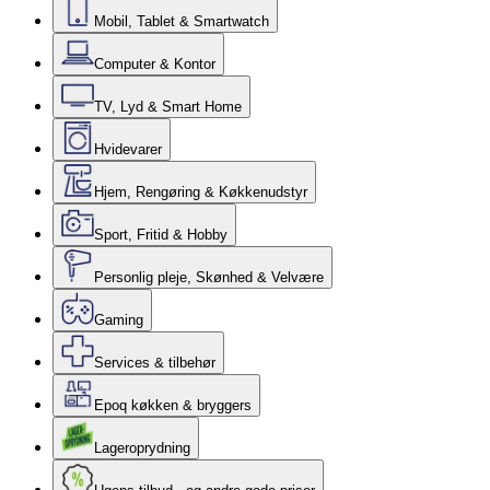
Mobil, Tablet & Smartwatch
Computer & Kontor
TV, Lyd & Smart Home
Hvidevarer
Hjem, Rengøring & Køkkenudstyr
Sport, Fritid & Hobby
Personlig pleje, Skønhed & Velvære
Gaming
Services & tilbehør
Epoq køkken & bryggers
Lageroprydning