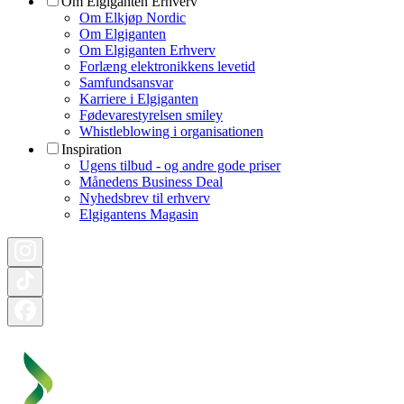
Om Elgiganten Erhverv
Om Elkjøp Nordic
Om Elgiganten
Om Elgiganten Erhverv
Forlæng elektronikkens levetid
Samfundsansvar
Karriere i Elgiganten
Fødevarestyrelsen smiley
Whistleblowing i organisationen
Inspiration
Ugens tilbud - og andre gode priser
Månedens Business Deal
Nyhedsbrev til erhverv
Elgigantens Magasin