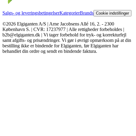
Salgs- og leveringsbetingelser
Kategorier
Brands
Cookie indstillinger
©2026 Elgiganten A/S | Arne Jacobsens Allé 16, 2. - 2300
København S. | CVR: 17237977 | Alle rettigheder forbeholdes |
b2b@elgiganten.dk | Vi tager forbehold for tryk- og korrekturfejl
samt afgifts- og prisændringer. Vi gør i øvrigt opmærksom på at din
bestilling ikke er bindende for Elgiganten, før Elgiganten har
behandlet din ordre og sendt en bindende faktura.