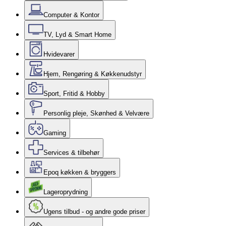
Computer & Kontor
TV, Lyd & Smart Home
Hvidevarer
Hjem, Rengøring & Køkkenudstyr
Sport, Fritid & Hobby
Personlig pleje, Skønhed & Velvære
Gaming
Services & tilbehør
Epoq køkken & bryggers
Lageroprydning
Ugens tilbud - og andre gode priser