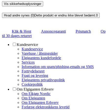
Vis sikkerhedsoplysninger
Hvad andre synes (0)
Dette produkt er endnu ikke blevet bedømt.
0
Klik & Hent
Annoncegaranti
Prismatch
Op
til 30 dages returret
Kundeservice
Kundeservice
Varehuse / åbningstider
Elgigantens kundefordele
Services
Information om spam/phishing-emails og SMS
Fortrydelsesret
Fragt og levering
Elgigantens privatlivspolitik
Cookiepolitik
Om Elgiganten Erhverv
Om Elkjøp Nordic
Om Elgiganten
Om Elgiganten Erhverv
Forlæng elektronikkens levetid