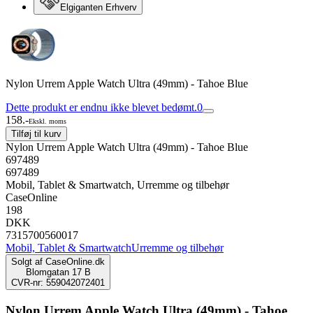
Elgiganten Erhverv
Nylon Urrem Apple Watch Ultra (49mm) - Tahoe Blue
Dette produkt er endnu ikke blevet bedømt.
0
158.-
Ekskl. moms
Tilføj til kurv
Nylon Urrem Apple Watch Ultra (49mm) - Tahoe Blue
697489
697489
Mobil, Tablet & Smartwatch, Urremme og tilbehør
CaseOnline
198
DKK
7315700560017
Mobil, Tablet & Smartwatch
Urremme og tilbehør
Solgt af
CaseOnline.dk
Blomgatan 17 B
CVR-nr: 559042072401
Nylon Urrem Apple Watch Ultra (49mm) - Tahoe