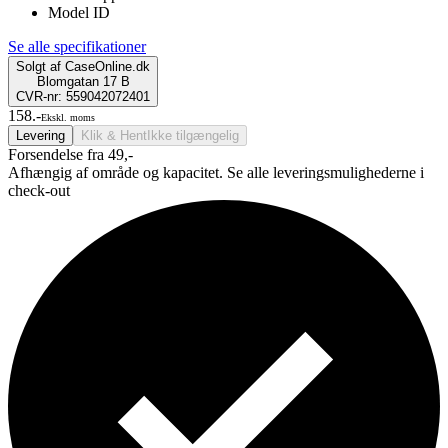
Model ID
Se alle specifikationer
Solgt af
CaseOnline.dk
Blomgatan 17 B
CVR-nr: 559042072401
158.-
Ekskl. moms
Levering
Klik & Hent
Ikke tilgængelig
Forsendelse fra 49,-
Afhængig af område og kapacitet. Se alle leveringsmulighederne i
check-out