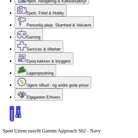
Hjem, Rengøring & Køkkenudstyr
Sport, Fritid & Hobby
Personlig pleje, Skønhed & Velvære
Gaming
Services & tilbehør
Epoq køkken & bryggers
Lageroprydning
Ugens tilbud - og andre gode priser
Elgiganten Erhverv
Sport Urrem easyfit Garmin Approach S62 - Navy