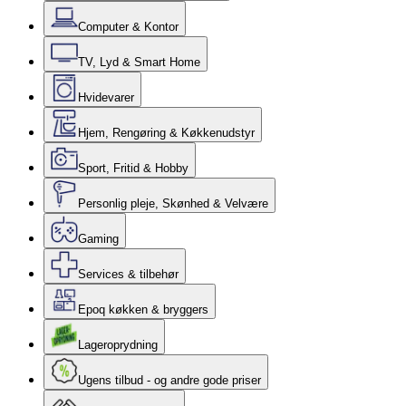
Computer & Kontor
TV, Lyd & Smart Home
Hvidevarer
Hjem, Rengøring & Køkkenudstyr
Sport, Fritid & Hobby
Personlig pleje, Skønhed & Velvære
Gaming
Services & tilbehør
Epoq køkken & bryggers
Lageroprydning
Ugens tilbud - og andre gode priser