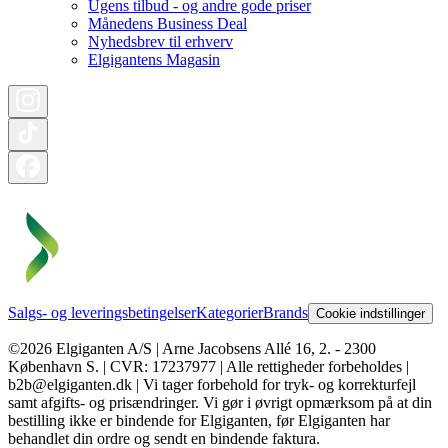
Ugens tilbud - og andre gode priser
Månedens Business Deal
Nyhedsbrev til erhverv
Elgigantens Magasin
Salgs- og leveringsbetingelser
Kategorier
Brands
Cookie indstillinger
©2026 Elgiganten A/S | Arne Jacobsens Allé 16, 2. - 2300
København S. | CVR: 17237977 | Alle rettigheder forbeholdes |
b2b@elgiganten.dk | Vi tager forbehold for tryk- og korrekturfejl
samt afgifts- og prisændringer. Vi gør i øvrigt opmærksom på at din
bestilling ikke er bindende for Elgiganten, før Elgiganten har
behandlet din ordre og sendt en bindende faktura.