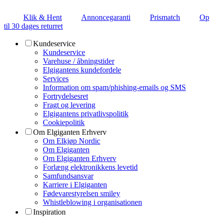
Klik & Hent
Annoncegaranti
Prismatch
Op
til 30 dages returret
Kundeservice
Kundeservice
Varehuse / åbningstider
Elgigantens kundefordele
Services
Information om spam/phishing-emails og SMS
Fortrydelsesret
Fragt og levering
Elgigantens privatlivspolitik
Cookiepolitik
Om Elgiganten Erhverv
Om Elkjøp Nordic
Om Elgiganten
Om Elgiganten Erhverv
Forlæng elektronikkens levetid
Samfundsansvar
Karriere i Elgiganten
Fødevarestyrelsen smiley
Whistleblowing i organisationen
Inspiration