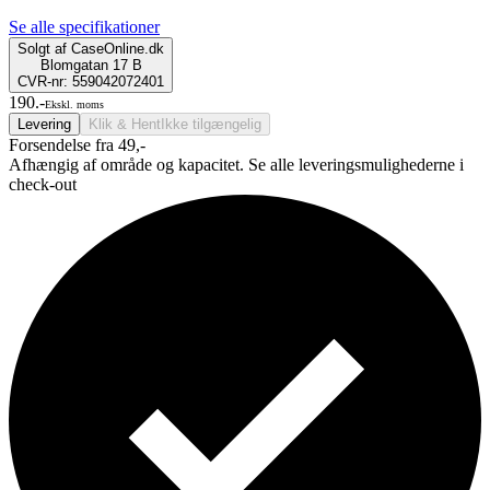
Se alle specifikationer
Solgt af
CaseOnline.dk
Blomgatan 17 B
CVR-nr: 559042072401
190.-
Ekskl. moms
Levering
Klik & Hent
Ikke tilgængelig
Forsendelse fra 49,-
Afhængig af område og kapacitet. Se alle leveringsmulighederne i
check-out