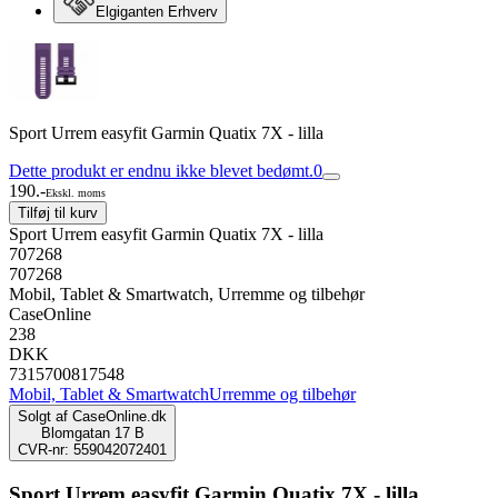
Elgiganten Erhverv
Sport Urrem easyfit Garmin Quatix 7X - lilla
Dette produkt er endnu ikke blevet bedømt.
0
190.-
Ekskl. moms
Tilføj til kurv
Sport Urrem easyfit Garmin Quatix 7X - lilla
707268
707268
Mobil, Tablet & Smartwatch, Urremme og tilbehør
CaseOnline
238
DKK
7315700817548
Mobil, Tablet & Smartwatch
Urremme og tilbehør
Solgt af
CaseOnline.dk
Blomgatan 17 B
CVR-nr: 559042072401
Sport Urrem easyfit Garmin Quatix 7X - lilla