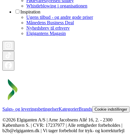
Fødevarestyrelsen smiley
Whistleblowing i organisationen
Inspiration
Ugens tilbud - og andre gode priser
Månedens Business Deal
Nyhedsbrev til erhverv
Elgigantens Magasin
Salgs- og leveringsbetingelser
Kategorier
Brands
Cookie indstillinger
©2026 Elgiganten A/S | Arne Jacobsens Allé 16, 2. - 2300
København S. | CVR: 17237977 | Alle rettigheder forbeholdes |
b2b@elgiganten.dk | Vi tager forbehold for tryk- og korrekturfejl