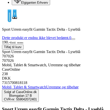
Elgiganten Erhverv
Sport Urrem easyfit Garmin Tactix Delta - Lyseblå
Dette produkt er endnu ikke blevet bedømt.
0
190.-
Ekskl. moms
Tilføj til kurv
Sport Urrem easyfit Garmin Tactix Delta - Lyseblå
707026
707026
Mobil, Tablet & Smartwatch, Urremme og tilbehør
CaseOnline
238
DKK
7315700818118
Mobil, Tablet & Smartwatch
Urremme og tilbehør
Solgt af
CaseOnline.dk
Blomgatan 17 B
CVR-nr: 559042072401
Sport Urrem easyfit Garmin Tactix Delta - Lyseblå