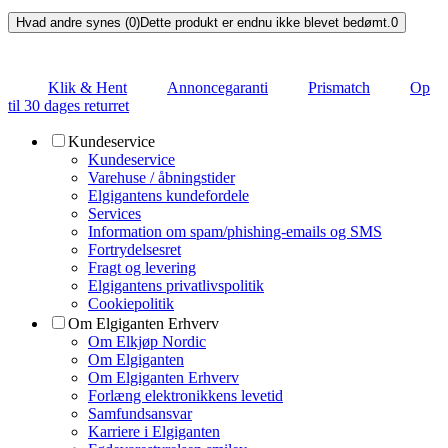
Hvad andre synes (0)
Dette produkt er endnu ikke blevet bedømt.
0
Klik & Hent
Annoncegaranti
Prismatch
Op
til 30 dages returret
Kundeservice
Kundeservice
Varehuse / åbningstider
Elgigantens kundefordele
Services
Information om spam/phishing-emails og SMS
Fortrydelsesret
Fragt og levering
Elgigantens privatlivspolitik
Cookiepolitik
Om Elgiganten Erhverv
Om Elkjøp Nordic
Om Elgiganten
Om Elgiganten Erhverv
Forlæng elektronikkens levetid
Samfundsansvar
Karriere i Elgiganten