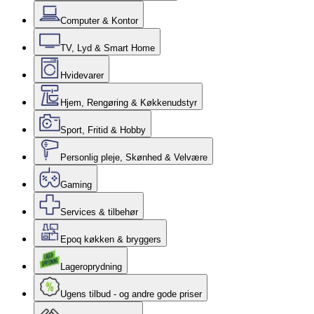
Computer & Kontor
TV, Lyd & Smart Home
Hvidevarer
Hjem, Rengøring & Køkkenudstyr
Sport, Fritid & Hobby
Personlig pleje, Skønhed & Velvære
Gaming
Services & tilbehør
Epoq køkken & bryggers
Lageroprydning
Ugens tilbud - og andre gode priser