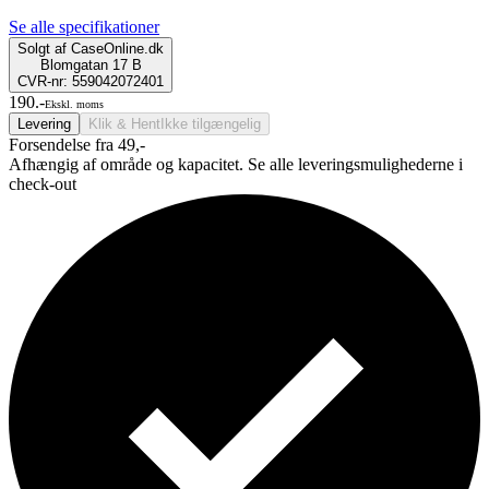
Se alle specifikationer
Solgt af
CaseOnline.dk
Blomgatan 17 B
CVR-nr: 559042072401
190.-
Ekskl. moms
Levering
Klik & Hent
Ikke tilgængelig
Forsendelse fra 49,-
Afhængig af område og kapacitet. Se alle leveringsmulighederne i
check-out