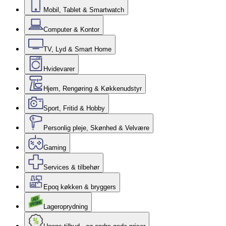
Mobil, Tablet & Smartwatch
Computer & Kontor
TV, Lyd & Smart Home
Hvidevarer
Hjem, Rengøring & Køkkenudstyr
Sport, Fritid & Hobby
Personlig pleje, Skønhed & Velvære
Gaming
Services & tilbehør
Epoq køkken & bryggers
Lageroprydning