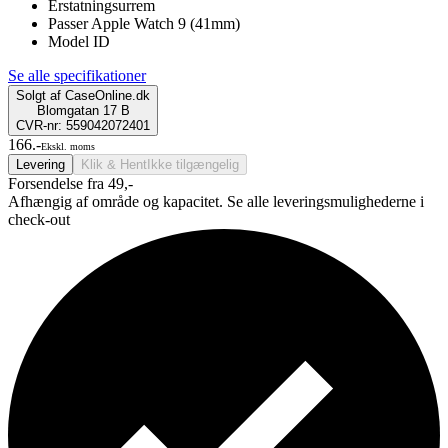
Erstatningsurrem
Passer Apple Watch 9 (41mm)
Model ID
Se alle specifikationer
Solgt af
CaseOnline.dk
Blomgatan 17 B
CVR-nr: 559042072401
166.-
Ekskl. moms
Levering
Klik & Hent
Ikke tilgængelig
Forsendelse fra 49,-
Afhængig af område og kapacitet. Se alle leveringsmulighederne i
check-out