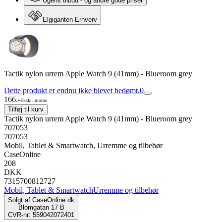
Ugens tilbud - og andre gode priser
Elgiganten Erhverv
Tactik nylon urrem Apple Watch 9 (41mm) - Blueroom grey
Dette produkt er endnu ikke blevet bedømt.
0
166.-
Ekskl. moms
Tilføj til kurv
Tactik nylon urrem Apple Watch 9 (41mm) - Blueroom grey
707053
707053
Mobil, Tablet & Smartwatch, Urremme og tilbehør
CaseOnline
208
DKK
7315700812727
Mobil, Tablet & Smartwatch
Urremme og tilbehør
Solgt af
CaseOnline.dk
Blomgatan 17 B
CVR-nr: 559042072401