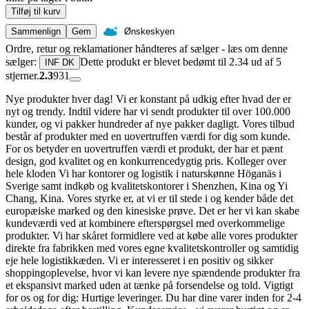
Tilføj til kurv
Sammenlign
Gem
Ønskeskyen
Ordre, retur og reklamationer håndteres af sælger - læs om denne
sælger:
Dette produkt er blevet bedømt til 2.34 ud af 5
INF DK
stjerner.
2.3
931
Nye produkter hver dag! Vi er konstant på udkig efter hvad der er
nyt og trendy. Indtil videre har vi sendt produkter til over 100.000
kunder, og vi pakker hundreder af nye pakker dagligt. Vores tilbud
består af produkter med en uovertruffen værdi for dig som kunde.
For os betyder en uovertruffen værdi et produkt, der har et pænt
design, god kvalitet og en konkurrencedygtig pris. Kolleger over
hele kloden Vi har kontorer og logistik i naturskønne Höganäs i
Sverige samt indkøb og kvalitetskontorer i Shenzhen, Kina og Yi
Chang, Kina. Vores styrke er, at vi er til stede i og kender både det
europæiske marked og den kinesiske prøve. Det er her vi kan skabe
kundeværdi ved at kombinere efterspørgsel med overkommelige
produkter. Vi har skåret formidlere ved at købe alle vores produkter
direkte fra fabrikken med vores egne kvalitetskontroller og samtidig
eje hele logistikkæden. Vi er interesseret i en positiv og sikker
shoppingoplevelse, hvor vi kan levere nye spændende produkter fra
et ekspansivt marked uden at tænke på forsendelse og told. Vigtigt
for os og for dig: Hurtige leveringer. Du har dine varer inden for 2-4