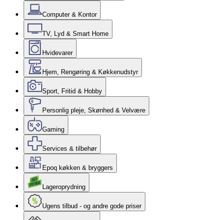
Computer & Kontor
TV, Lyd & Smart Home
Hvidevarer
Hjem, Rengøring & Køkkenudstyr
Sport, Fritid & Hobby
Personlig pleje, Skønhed & Velvære
Gaming
Services & tilbehør
Epoq køkken & bryggers
Lageroprydning
Ugens tilbud - og andre gode priser