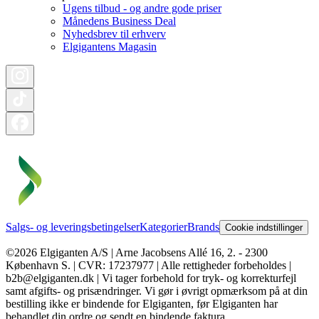
Ugens tilbud - og andre gode priser
Månedens Business Deal
Nyhedsbrev til erhverv
Elgigantens Magasin
Salgs- og leveringsbetingelser
Kategorier
Brands
Cookie indstillinger
©2026 Elgiganten A/S | Arne Jacobsens Allé 16, 2. - 2300
København S. | CVR: 17237977 | Alle rettigheder forbeholdes |
b2b@elgiganten.dk | Vi tager forbehold for tryk- og korrekturfejl
samt afgifts- og prisændringer. Vi gør i øvrigt opmærksom på at din
bestilling ikke er bindende for Elgiganten, før Elgiganten har
behandlet din ordre og sendt en bindende faktura.