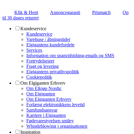
Klik & Hent
Annoncegaranti
Prismatch
Op
til 30 dages returret
Kundeservice
Kundeservice
Varehuse / åbningstider
Elgigantens kundefordele
Services
Information om spam/phishing-emails og SMS
Fortrydelsesret
Fragt og levering
Elgigantens privatlivspolitik
Cookiepolitik
Om Elgiganten Erhverv
Om Elkjøp Nordic
Om Elgiganten
Om Elgiganten Erhverv
Forlæng elektronikkens levetid
Samfundsansvar
Karriere i Elgiganten
Fødevarestyrelsen smiley
Whistleblowing i organisationen
Inspiration