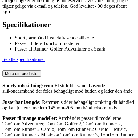
arbejdsdage efter bestilling. Kundeservice - vi svarer hurtigt og er
tilgængelige via e-mail og telefon. God kvalitet - 90 dages åbent
køb.
Specifikationer
Sporty armbånd i vandafvisende silikone
Passer til flere TomTom-modeller
Passer til Runner, Golfer, Adventurer og Spark.
Se alle specifikationer
Mere om produktet
Sporty udskiftningsrem:
Et stilfuldt, vandafvisende
silikonearmbånd der føles behageligt mod huden og lader den ånde.
Justerbar længde:
Remmen sidder behageligt omkring dit håndled
og kan justeres mellem 145 mm-205 mm håndledsomkreds.
Passer til mange modeller:
Armbåndet passer til modellerne
TomTom Adventurer, TomTom Golfer 2, TomTom Runner 2,
TomTom Runner 2 Cardio, TomTom Runner 2 Cardio + Music,
TomTom Runner 2 Music og TomTom Runner 3, TomTom Runner