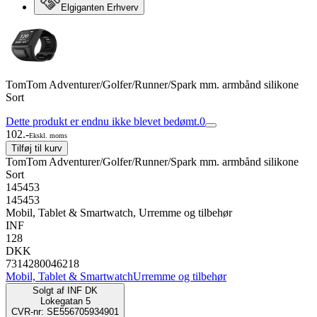
Elgiganten Erhverv
TomTom Adventurer/Golfer/Runner/Spark mm. armbånd silikone
Sort
Dette produkt er endnu ikke blevet bedømt.
0
102.-
Ekskl. moms
Tilføj til kurv
TomTom Adventurer/Golfer/Runner/Spark mm. armbånd silikone
Sort
145453
145453
Mobil, Tablet & Smartwatch, Urremme og tilbehør
INF
128
DKK
7314280046218
Mobil, Tablet & Smartwatch
Urremme og tilbehør
Solgt af
INF DK
Lokegatan 5
CVR-nr: SE556705934901