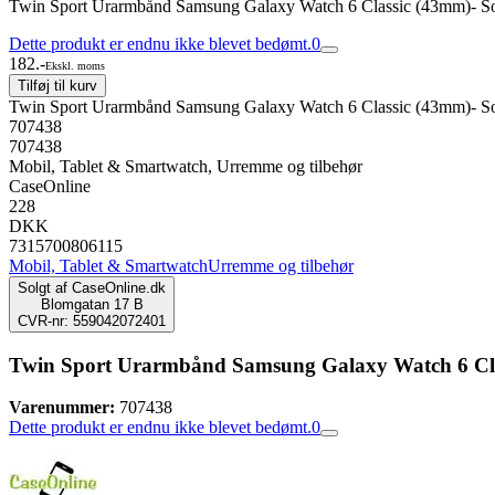
Twin Sport Urarmbånd Samsung Galaxy Watch 6 Classic (43mm)- So
Dette produkt er endnu ikke blevet bedømt.
0
182.-
Ekskl. moms
Tilføj til kurv
Twin Sport Urarmbånd Samsung Galaxy Watch 6 Classic (43mm)- So
707438
707438
Mobil, Tablet & Smartwatch, Urremme og tilbehør
CaseOnline
228
DKK
7315700806115
Mobil, Tablet & Smartwatch
Urremme og tilbehør
Solgt af
CaseOnline.dk
Blomgatan 17 B
CVR-nr: 559042072401
Twin Sport Urarmbånd Samsung Galaxy Watch 6 Clas
Varenummer:
707438
Dette produkt er endnu ikke blevet bedømt.
0