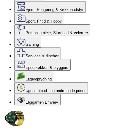
Hjem, Rengøring & Køkkenudstyr
Sport, Fritid & Hobby
Personlig pleje, Skønhed & Velvære
Gaming
Services & tilbehør
Epoq køkken & bryggers
Lageroprydning
Ugens tilbud - og andre gode priser
Elgiganten Erhverv