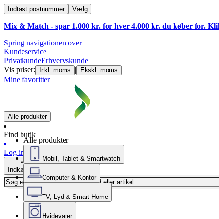
Indtast postnummer
Vælg
Mix & Match - spar 1.000 kr. for hver 4.000 kr. du køber for. Kl
Spring navigationen over
Kundeservice
Privatkunde
Erhvervskunde
Vis priser:
|
Inkl. moms
Ekskl. moms
Mine favoritter
Alle produkter
Find butik
Alle produkter
Log ind
Mobil, Tablet & Smartwatch
Indkøbskurv
Computer & Kontor
TV, Lyd & Smart Home
Hvidevarer