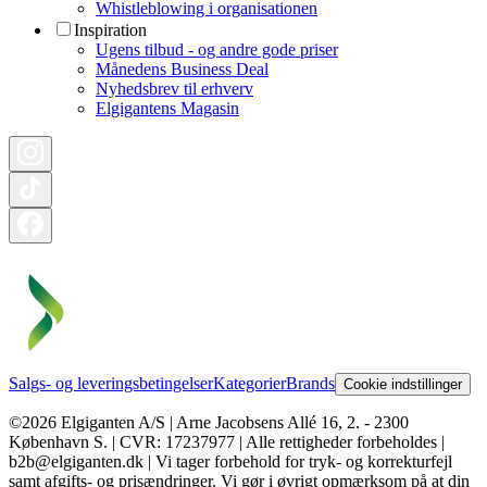
Whistleblowing i organisationen
Inspiration
Ugens tilbud - og andre gode priser
Månedens Business Deal
Nyhedsbrev til erhverv
Elgigantens Magasin
Salgs- og leveringsbetingelser
Kategorier
Brands
Cookie indstillinger
©2026 Elgiganten A/S | Arne Jacobsens Allé 16, 2. - 2300
København S. | CVR: 17237977 | Alle rettigheder forbeholdes |
b2b@elgiganten.dk | Vi tager forbehold for tryk- og korrekturfejl
samt afgifts- og prisændringer. Vi gør i øvrigt opmærksom på at din