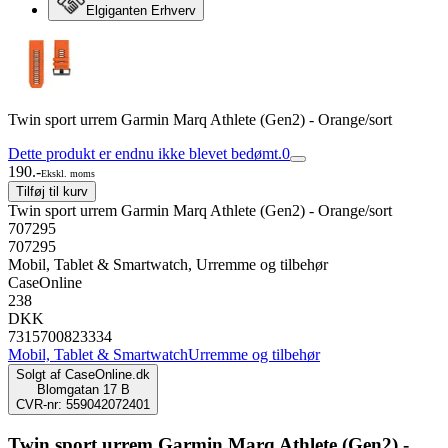
Elgiganten Erhverv
Twin sport urrem Garmin Marq Athlete (Gen2) - Orange/sort
Dette produkt er endnu ikke blevet bedømt.
0
190.-
Ekskl. moms
Tilføj til kurv
Twin sport urrem Garmin Marq Athlete (Gen2) - Orange/sort
707295
707295
Mobil, Tablet & Smartwatch, Urremme og tilbehør
CaseOnline
238
DKK
7315700823334
Mobil, Tablet & Smartwatch
Urremme og tilbehør
Solgt af
CaseOnline.dk
Blomgatan 17 B
CVR-nr: 559042072401
Twin sport urrem Garmin Marq Athlete (Gen2) -