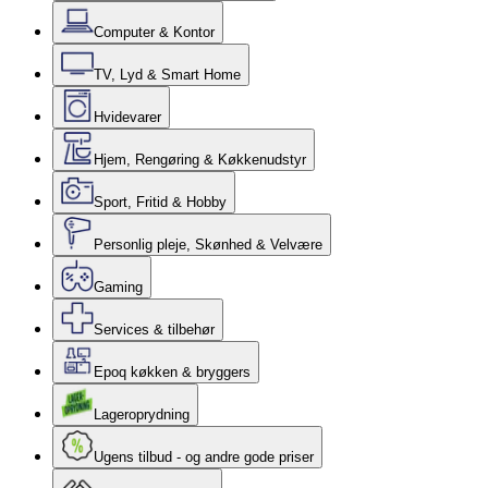
Computer & Kontor
TV, Lyd & Smart Home
Hvidevarer
Hjem, Rengøring & Køkkenudstyr
Sport, Fritid & Hobby
Personlig pleje, Skønhed & Velvære
Gaming
Services & tilbehør
Epoq køkken & bryggers
Lageroprydning
Ugens tilbud - og andre gode priser