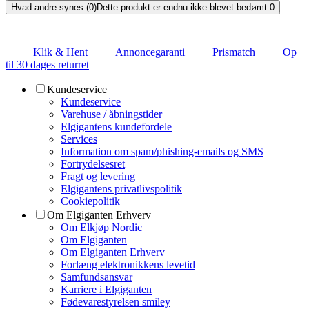
Hvad andre synes (0)
Dette produkt er endnu ikke blevet bedømt.
0
Klik & Hent
Annoncegaranti
Prismatch
Op
til 30 dages returret
Kundeservice
Kundeservice
Varehuse / åbningstider
Elgigantens kundefordele
Services
Information om spam/phishing-emails og SMS
Fortrydelsesret
Fragt og levering
Elgigantens privatlivspolitik
Cookiepolitik
Om Elgiganten Erhverv
Om Elkjøp Nordic
Om Elgiganten
Om Elgiganten Erhverv
Forlæng elektronikkens levetid
Samfundsansvar
Karriere i Elgiganten
Fødevarestyrelsen smiley