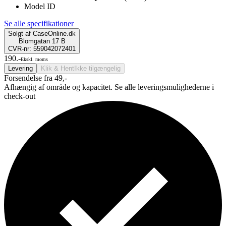
Model ID
Se alle specifikationer
Solgt af
CaseOnline.dk
Blomgatan 17 B
CVR-nr: 559042072401
190.-
Ekskl. moms
Levering
Klik & Hent
Ikke tilgængelig
Forsendelse fra 49,-
Afhængig af område og kapacitet. Se alle leveringsmulighederne i
check-out