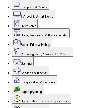
Computer & Kontor
TV, Lyd & Smart Home
Hvidevarer
Hjem, Rengøring & Køkkenudstyr
Sport, Fritid & Hobby
Personlig pleje, Skønhed & Velvære
Gaming
Services & tilbehør
Epoq køkken & bryggers
Lageroprydning
Ugens tilbud - og andre gode priser