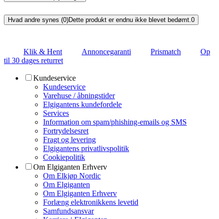
Hvad andre synes (0)
Dette produkt er endnu ikke blevet bedømt.
0
Klik & Hent
Annoncegaranti
Prismatch
Op
til 30 dages returret
Kundeservice
Kundeservice
Varehuse / åbningstider
Elgigantens kundefordele
Services
Information om spam/phishing-emails og SMS
Fortrydelsesret
Fragt og levering
Elgigantens privatlivspolitik
Cookiepolitik
Om Elgiganten Erhverv
Om Elkjøp Nordic
Om Elgiganten
Om Elgiganten Erhverv
Forlæng elektronikkens levetid
Samfundsansvar