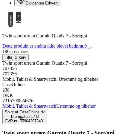
Elgiganten Erhverv
Twin sport urrem Garmin Quatix 7 - Sort/grå
Dette produkt er endnu ikke blevet bedømt.
0
190.-
Ekskl. moms
Tilføj til kurv
Twin sport urrem Garmin Quatix 7 - Sort/grå
707356
707356
Mobil, Tablet & Smartwatch, Urremme og tilbehør
CaseOnline
238
DKK
7315700824676
Mobil, Tablet & Smartwatch
Urremme og tilbehør
Solgt af
CaseOnline.dk
Blomgatan 17 B
CVR-nr: 559042072401
Twin sport urrem Garmin Quatix 7 - Sort/grå