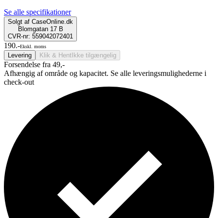
Se alle specifikationer
Solgt af
CaseOnline.dk
Blomgatan 17 B
CVR-nr: 559042072401
190.-
Ekskl. moms
Levering
Klik & Hent
Ikke tilgængelig
Forsendelse fra 49,-
Afhængig af område og kapacitet. Se alle leveringsmulighederne i
check-out