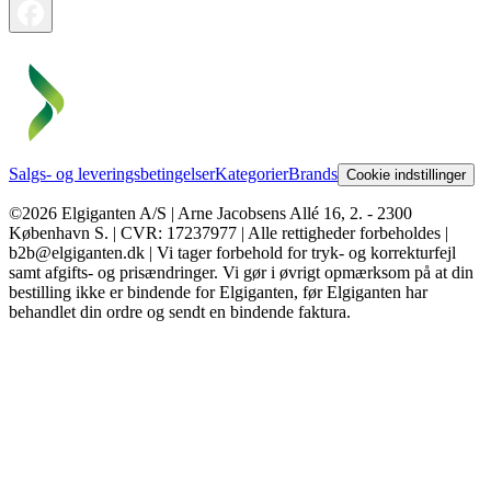
Salgs- og leveringsbetingelser
Kategorier
Brands
Cookie indstillinger
©2026 Elgiganten A/S | Arne Jacobsens Allé 16, 2. - 2300
København S. | CVR: 17237977 | Alle rettigheder forbeholdes |
b2b@elgiganten.dk | Vi tager forbehold for tryk- og korrekturfejl
samt afgifts- og prisændringer. Vi gør i øvrigt opmærksom på at din
bestilling ikke er bindende for Elgiganten, før Elgiganten har
behandlet din ordre og sendt en bindende faktura.