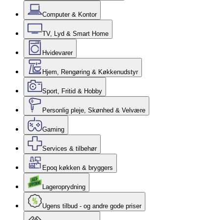
Computer & Kontor
TV, Lyd & Smart Home
Hvidevarer
Hjem, Rengøring & Køkkenudstyr
Sport, Fritid & Hobby
Personlig pleje, Skønhed & Velvære
Gaming
Services & tilbehør
Epoq køkken & bryggers
Lageroprydning
Ugens tilbud - og andre gode priser