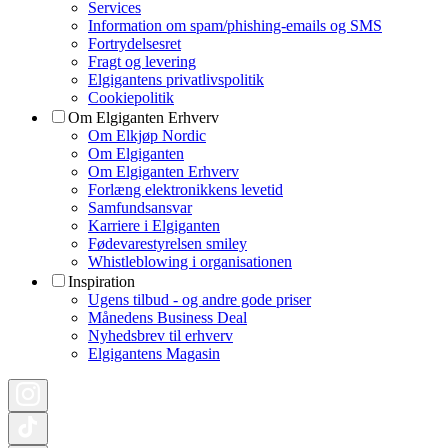
Services
Information om spam/phishing-emails og SMS
Fortrydelsesret
Fragt og levering
Elgigantens privatlivspolitik
Cookiepolitik
Om Elgiganten Erhverv
Om Elkjøp Nordic
Om Elgiganten
Om Elgiganten Erhverv
Forlæng elektronikkens levetid
Samfundsansvar
Karriere i Elgiganten
Fødevarestyrelsen smiley
Whistleblowing i organisationen
Inspiration
Ugens tilbud - og andre gode priser
Månedens Business Deal
Nyhedsbrev til erhverv
Elgigantens Magasin