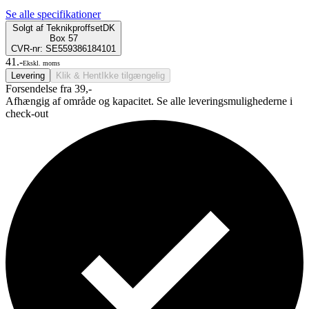
Se alle specifikationer
Solgt af
TeknikproffsetDK
Box 57
CVR-nr: SE559386184101
41.-
Ekskl. moms
Levering
Klik & Hent
Ikke tilgængelig
Forsendelse fra 39,-
Afhængig af område og kapacitet. Se alle leveringsmulighederne i
check-out