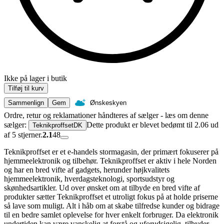
Ikke på lager i butik
Tilføj til kurv
Sammenlign
Gem
Ønskeskyen
Ordre, retur og reklamationer håndteres af sælger - læs om denne
sælger:
Dette produkt er blevet bedømt til 2.06 ud
TeknikproffsetDK
af 5 stjerner.
2.1
48
Teknikproffset er et e-handels stormagasin, der primært fokuserer på
hjemmeelektronik og tilbehør. Teknikproffset er aktiv i hele Norden
og har en bred vifte af gadgets, herunder højkvalitets
hjemmeelektronik, hverdagsteknologi, sportsudstyr og
skønhedsartikler. Ud over ønsket om at tilbyde en bred vifte af
produkter sætter Teknikproffset et utroligt fokus på at holde priserne
så lave som muligt. Alt i håb om at skabe tilfredse kunder og bidrage
til en bedre samlet oplevelse for hver enkelt forbruger. Da elektronik
undertiden kan være vanskelig at forstå og uforudsigelig, tilbyder