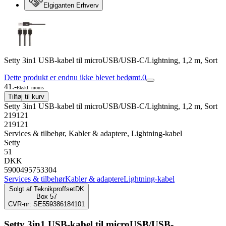
Elgiganten Erhverv
Setty 3in1 USB-kabel til microUSB/USB-C/Lightning, 1,2 m, Sort
Dette produkt er endnu ikke blevet bedømt.
0
41.-
Ekskl. moms
Tilføj til kurv
Setty 3in1 USB-kabel til microUSB/USB-C/Lightning, 1,2 m, Sort
219121
219121
Services & tilbehør, Kabler & adaptere, Lightning-kabel
Setty
51
DKK
5900495753304
Services & tilbehør
Kabler & adaptere
Lightning-kabel
Solgt af
TeknikproffsetDK
Box 57
CVR-nr: SE559386184101
Setty 3in1 USB-kabel til microUSB/USB-