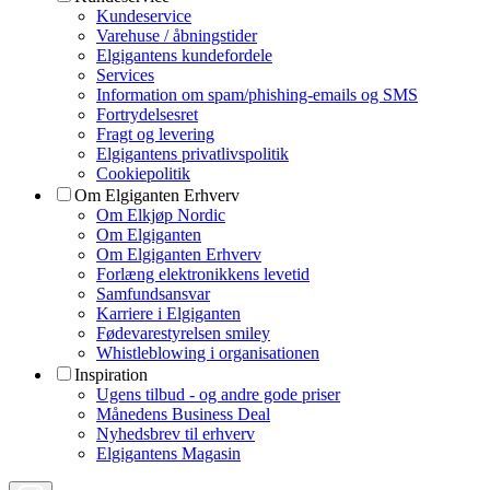
Kundeservice
Varehuse / åbningstider
Elgigantens kundefordele
Services
Information om spam/phishing-emails og SMS
Fortrydelsesret
Fragt og levering
Elgigantens privatlivspolitik
Cookiepolitik
Om Elgiganten Erhverv
Om Elkjøp Nordic
Om Elgiganten
Om Elgiganten Erhverv
Forlæng elektronikkens levetid
Samfundsansvar
Karriere i Elgiganten
Fødevarestyrelsen smiley
Whistleblowing i organisationen
Inspiration
Ugens tilbud - og andre gode priser
Månedens Business Deal
Nyhedsbrev til erhverv
Elgigantens Magasin