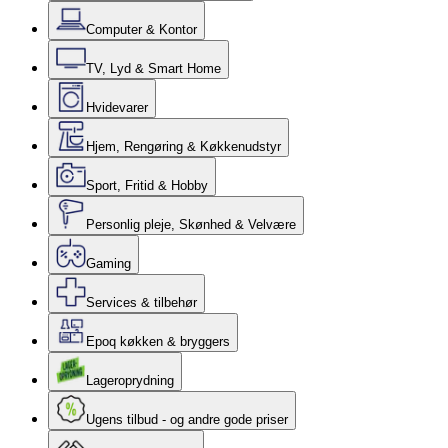
Computer & Kontor
TV, Lyd & Smart Home
Hvidevarer
Hjem, Rengøring & Køkkenudstyr
Sport, Fritid & Hobby
Personlig pleje, Skønhed & Velvære
Gaming
Services & tilbehør
Epoq køkken & bryggers
Lageroprydning
Ugens tilbud - og andre gode priser