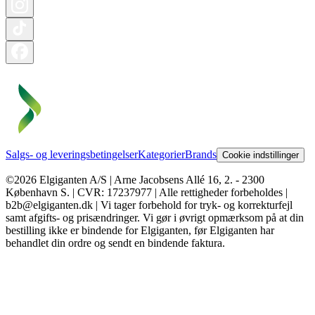
Salgs- og leveringsbetingelser
Kategorier
Brands
Cookie indstillinger
©2026 Elgiganten A/S | Arne Jacobsens Allé 16, 2. - 2300
København S. | CVR: 17237977 | Alle rettigheder forbeholdes |
b2b@elgiganten.dk | Vi tager forbehold for tryk- og korrekturfejl
samt afgifts- og prisændringer. Vi gør i øvrigt opmærksom på at din
bestilling ikke er bindende for Elgiganten, før Elgiganten har
behandlet din ordre og sendt en bindende faktura.