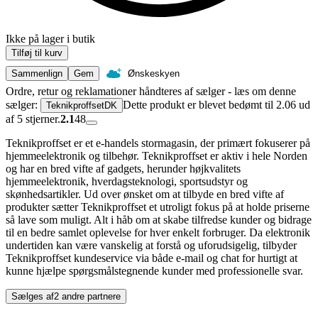
Ikke på lager i butik
Tilføj til kurv
Sammenlign
Gem
Ønskeskyen
Ordre, retur og reklamationer håndteres af sælger - læs om denne
sælger:
Dette produkt er blevet bedømt til 2.06 ud
TeknikproffsetDK
af 5 stjerner.
2.1
48
Teknikproffset er et e-handels stormagasin, der primært fokuserer på
hjemmeelektronik og tilbehør. Teknikproffset er aktiv i hele Norden
og har en bred vifte af gadgets, herunder højkvalitets
hjemmeelektronik, hverdagsteknologi, sportsudstyr og
skønhedsartikler. Ud over ønsket om at tilbyde en bred vifte af
produkter sætter Teknikproffset et utroligt fokus på at holde priserne
så lave som muligt. Alt i håb om at skabe tilfredse kunder og bidrage
til en bedre samlet oplevelse for hver enkelt forbruger. Da elektronik
undertiden kan være vanskelig at forstå og uforudsigelig, tilbyder
Teknikproffset kundeservice via både e-mail og chat for hurtigt at
kunne hjælpe spørgsmålstegnende kunder med professionelle svar.
Sælges af
2 andre partnere