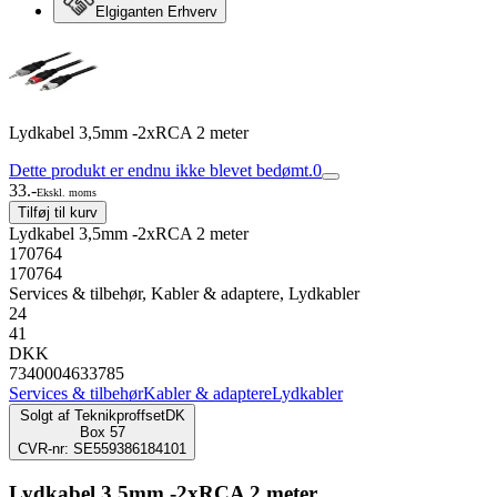
Elgiganten Erhverv
Lydkabel 3,5mm -2xRCA 2 meter
Dette produkt er endnu ikke blevet bedømt.
0
33.-
Ekskl. moms
Tilføj til kurv
Lydkabel 3,5mm -2xRCA 2 meter
170764
170764
Services & tilbehør, Kabler & adaptere, Lydkabler
24
41
DKK
7340004633785
Services & tilbehør
Kabler & adaptere
Lydkabler
Solgt af
TeknikproffsetDK
Box 57
CVR-nr: SE559386184101
Lydkabel 3,5mm -2xRCA 2 meter