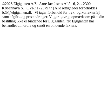
©2026 Elgiganten A/S | Arne Jacobsens Allé 16, 2. - 2300
København S. | CVR: 17237977 | Alle rettigheder forbeholdes |
b2b@elgiganten.dk | Vi tager forbehold for tryk- og korrekturfejl
samt afgifts- og prisændringer. Vi gør i øvrigt opmærksom på at din
bestilling ikke er bindende for Elgiganten, før Elgiganten har
behandlet din ordre og sendt en bindende faktura.