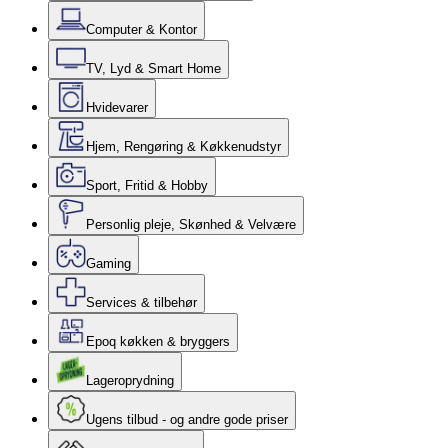
Computer & Kontor
TV, Lyd & Smart Home
Hvidevarer
Hjem, Rengøring & Køkkenudstyr
Sport, Fritid & Hobby
Personlig pleje, Skønhed & Velvære
Gaming
Services & tilbehør
Epoq køkken & bryggers
Lageroprydning
Ugens tilbud - og andre gode priser