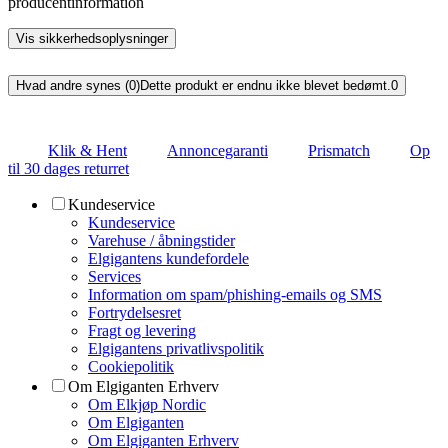
producentinformation
Vis sikkerhedsoplysninger
Hvad andre synes (0)
Dette produkt er endnu ikke blevet bedømt.
0
Klik & Hent
Annoncegaranti
Prismatch
Op
til 30 dages returret
Kundeservice
Kundeservice
Varehuse / åbningstider
Elgigantens kundefordele
Services
Information om spam/phishing-emails og SMS
Fortrydelsesret
Fragt og levering
Elgigantens privatlivspolitik
Cookiepolitik
Om Elgiganten Erhverv
Om Elkjøp Nordic
Om Elgiganten
Om Elgiganten Erhverv