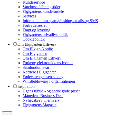
Kundeservice
Varehuse / åbningstider
Elgigantens kundefordele
Services
Information om spam/phishing-emails og SMS
Fortrydelsesret
Fragt og levering
Elgigantens privatlivspolitik
Cookiepolitik
Om Elgiganten Erhverv
Om Elkjøp Nordic
Om Elgiganten
Om Elgiganten Erhverv
Forlæng elektronikkens levetid
Samfundsansvar
Karriere i Elgiganten
Fødevarestyrelsen smiley
Whistleblowing i organisationen
Inspiration
Ugens tilbud - og andre gode priser
Månedens Business Deal
Nyhedsbrev til erhverv
Elgigantens Magasin