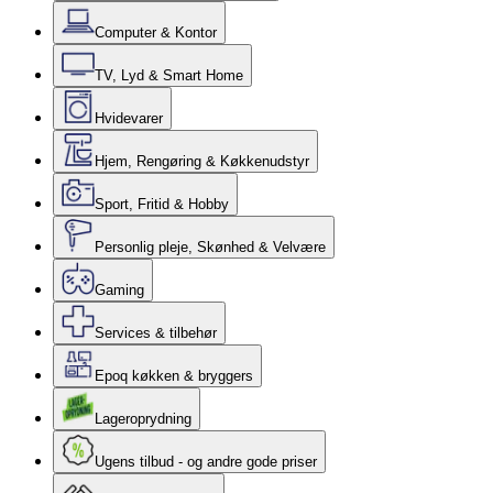
Computer & Kontor
TV, Lyd & Smart Home
Hvidevarer
Hjem, Rengøring & Køkkenudstyr
Sport, Fritid & Hobby
Personlig pleje, Skønhed & Velvære
Gaming
Services & tilbehør
Epoq køkken & bryggers
Lageroprydning
Ugens tilbud - og andre gode priser