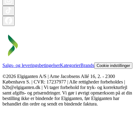
Salgs- og leveringsbetingelser
Kategorier
Brands
Cookie indstillinger
©2026 Elgiganten A/S | Arne Jacobsens Allé 16, 2. - 2300
København S. | CVR: 17237977 | Alle rettigheder forbeholdes |
b2b@elgiganten.dk | Vi tager forbehold for tryk- og korrekturfejl
samt afgifts- og prisændringer. Vi gør i øvrigt opmærksom på at din
bestilling ikke er bindende for Elgiganten, før Elgiganten har
behandlet din ordre og sendt en bindende faktura.