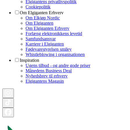
Elgigantens privatlivspolitik
Cookiepolitik
Om Elgiganten Erhverv
Om Elkjøp Nordic
Om Elgiganten
Om Elgiganten Erhverv
Forlæng elektronikkens levetid
Samfundsansvar
Karriere i Elgiganten
Fødevarestyrelsen smiley
Whistleblowing i organisationen
Inspiration
Ugens tilbud - og andre gode priser
Månedens Business Deal
Nyhedsbrev til erhverv
Elgigantens Magasin