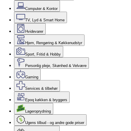
Computer & Kontor
TV, Lyd & Smart Home
Hvidevarer
Hjem, Rengøring & Køkkenudstyr
Sport, Fritid & Hobby
Personlig pleje, Skønhed & Velvære
Gaming
Services & tilbehør
Epoq køkken & bryggers
Lageroprydning
Ugens tilbud - og andre gode priser