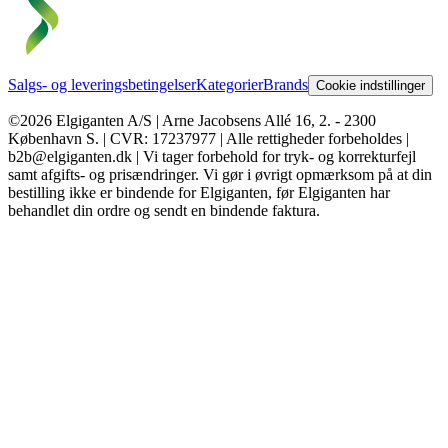
Salgs- og leveringsbetingelser
Kategorier
Brands
Cookie indstillinger
©2026 Elgiganten A/S | Arne Jacobsens Allé 16, 2. - 2300
København S. | CVR: 17237977 | Alle rettigheder forbeholdes |
b2b@elgiganten.dk | Vi tager forbehold for tryk- og korrekturfejl
samt afgifts- og prisændringer. Vi gør i øvrigt opmærksom på at din
bestilling ikke er bindende for Elgiganten, før Elgiganten har
behandlet din ordre og sendt en bindende faktura.