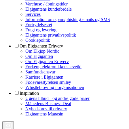
Varehuse / åbningstider
Elgigantens kundefordele
Services
Information om spam/phishing-emails og SMS
Fortrydelsesret
Fragt og levering
Elgigantens privatlivspolitik
Cookiepolitik
Om Elgiganten Erhverv
Om Elkjøp Nordic
Om Elgiganten
Om Elgiganten Erhverv
Forlæng elektronikkens levetid
Samfundsansvar
Karriere i Elgiganten
Fødevarestyrelsen smiley
Whistleblowing i organisationen
Inspiration
Ugens tilbud - og andre gode priser
Månedens Business Deal
Nyhedsbrev til erhverv
Elgigantens Magasin