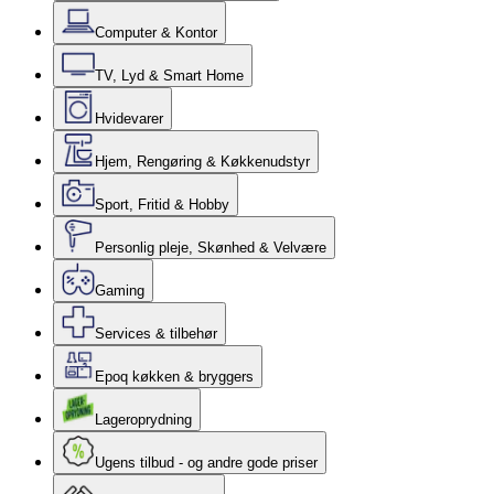
Computer & Kontor
TV, Lyd & Smart Home
Hvidevarer
Hjem, Rengøring & Køkkenudstyr
Sport, Fritid & Hobby
Personlig pleje, Skønhed & Velvære
Gaming
Services & tilbehør
Epoq køkken & bryggers
Lageroprydning
Ugens tilbud - og andre gode priser