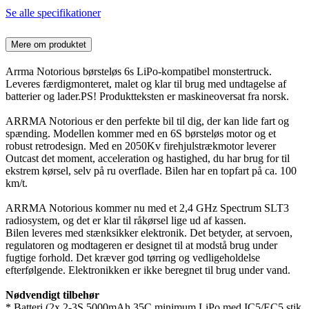
Se alle specifikationer
Mere om produktet
Arrma Notorious børsteløs 6s LiPo-kompatibel monstertruck.
Leveres færdigmonteret, malet og klar til brug med undtagelse af
batterier og lader.PS! Produktteksten er maskineoversat fra norsk.
ARRMA Notorious er den perfekte bil til dig, der kan lide fart og
spænding. Modellen kommer med en 6S børsteløs motor og et
robust retrodesign. Med en 2050Kv firehjulstrækmotor leverer
Outcast det moment, acceleration og hastighed, du har brug for til
ekstrem kørsel, selv på ru overflade. Bilen har en topfart på ca. 100
km/t.
ARRMA Notorious kommer nu med et 2,4 GHz Spectrum SLT3
radiosystem, og det er klar til råkørsel lige ud af kassen.
Bilen leveres med stænksikker elektronik. Det betyder, at servoen,
regulatoren og modtageren er designet til at modstå brug under
fugtige forhold. Det kræver god tørring og vedligeholdelse
efterfølgende. Elektronikken er ikke beregnet til brug under vand.
Nødvendigt tilbehør
* Batteri (2x 2-3S 5000mAh 35C minimum LiPo med IC5/EC5 stik