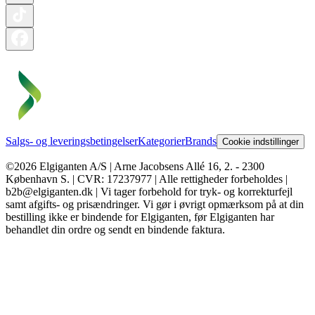
Salgs- og leveringsbetingelser
Kategorier
Brands
Cookie indstillinger
©2026 Elgiganten A/S | Arne Jacobsens Allé 16, 2. - 2300
København S. | CVR: 17237977 | Alle rettigheder forbeholdes |
b2b@elgiganten.dk | Vi tager forbehold for tryk- og korrekturfejl
samt afgifts- og prisændringer. Vi gør i øvrigt opmærksom på at din
bestilling ikke er bindende for Elgiganten, før Elgiganten har
behandlet din ordre og sendt en bindende faktura.