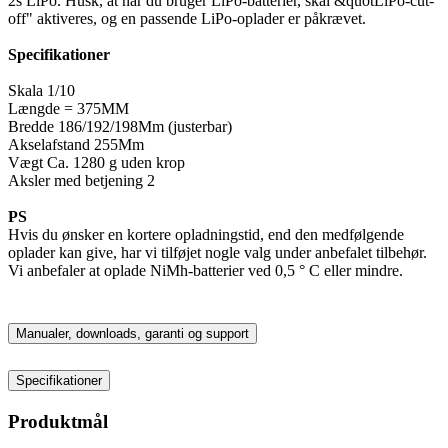
2s LiPo. Husk, at når du bruger LiPo-batterier, skal &quotLiPo-cut-
off" aktiveres, og en passende LiPo-oplader er påkrævet.
Specifikationer
Skala 1/10
Længde = 375MM
Bredde 186/192/198Mm (justerbar)
Akselafstand 255Mm
Vægt Ca. 1280 g uden krop
Aksler med betjening 2
PS
Hvis du ønsker en kortere opladningstid, end den medfølgende
oplader kan give, har vi tilføjet nogle valg under anbefalet tilbehør.
Vi anbefaler at oplade NiMh-batterier ved 0,5 ° C eller mindre.
Manualer, downloads, garanti og support
Specifikationer
Produktmål