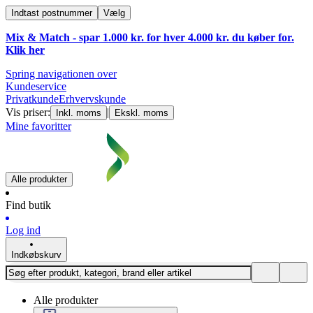
Indtast postnummer
Vælg
Mix & Match - spar 1.000 kr. for hver 4.000 kr. du køber for.
Klik
her
Spring navigationen over
Kundeservice
Privatkunde
Erhvervskunde
Vis priser:
|
Inkl. moms
Ekskl. moms
Mine favoritter
Alle produkter
Find butik
Log ind
Indkøbskurv
Alle produkter