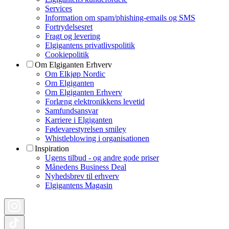
Services
Information om spam/phishing-emails og SMS
Fortrydelsesret
Fragt og levering
Elgigantens privatlivspolitik
Cookiepolitik
Om Elgiganten Erhverv
Om Elkjøp Nordic
Om Elgiganten
Om Elgiganten Erhverv
Forlæng elektronikkens levetid
Samfundsansvar
Karriere i Elgiganten
Fødevarestyrelsen smiley
Whistleblowing i organisationen
Inspiration
Ugens tilbud - og andre gode priser
Månedens Business Deal
Nyhedsbrev til erhverv
Elgigantens Magasin