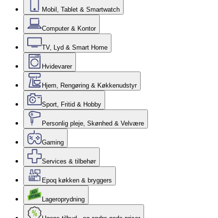
Mobil, Tablet & Smartwatch
Computer & Kontor
TV, Lyd & Smart Home
Hvidevarer
Hjem, Rengøring & Køkkenudstyr
Sport, Fritid & Hobby
Personlig pleje, Skønhed & Velvære
Gaming
Services & tilbehør
Epoq køkken & bryggers
Lageroprydning