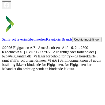
Salgs- og leveringsbetingelser
Kategorier
Brands
Cookie indstillinger
©2026 Elgiganten A/S | Arne Jacobsens Allé 16, 2. - 2300
København S. | CVR: 17237977 | Alle rettigheder forbeholdes |
b2b@elgiganten.dk | Vi tager forbehold for tryk- og korrekturfejl
samt afgifts- og prisændringer. Vi gør i øvrigt opmærksom på at din
bestilling ikke er bindende for Elgiganten, før Elgiganten har
behandlet din ordre og sendt en bindende faktura.