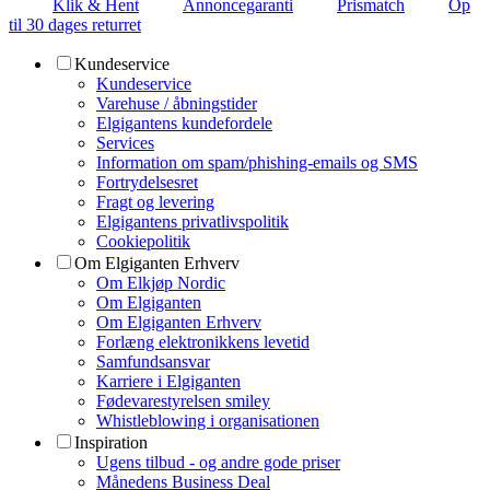
Klik & Hent
Annoncegaranti
Prismatch
Op
til 30 dages returret
Kundeservice
Kundeservice
Varehuse / åbningstider
Elgigantens kundefordele
Services
Information om spam/phishing-emails og SMS
Fortrydelsesret
Fragt og levering
Elgigantens privatlivspolitik
Cookiepolitik
Om Elgiganten Erhverv
Om Elkjøp Nordic
Om Elgiganten
Om Elgiganten Erhverv
Forlæng elektronikkens levetid
Samfundsansvar
Karriere i Elgiganten
Fødevarestyrelsen smiley
Whistleblowing i organisationen
Inspiration
Ugens tilbud - og andre gode priser
Månedens Business Deal