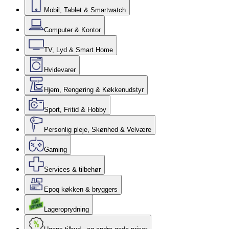
Mobil, Tablet & Smartwatch
Computer & Kontor
TV, Lyd & Smart Home
Hvidevarer
Hjem, Rengøring & Køkkenudstyr
Sport, Fritid & Hobby
Personlig pleje, Skønhed & Velvære
Gaming
Services & tilbehør
Epoq køkken & bryggers
Lageroprydning