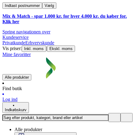
Indtast postnummer
Vælg
Mix & Match - spar 1.000 kr. for hver 4.000 kr. du køber for.
Klik
her
Spring navigationen over
Kundeservice
Privatkunde
Erhvervskunde
Vis priser:
|
Inkl. moms
Ekskl. moms
Mine favoritter
Alle produkter
Find butik
Log ind
Indkøbskurv
Alle produkter