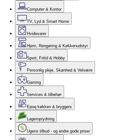
Computer & Kontor
TV, Lyd & Smart Home
Hvidevarer
Hjem, Rengøring & Køkkenudstyr
Sport, Fritid & Hobby
Personlig pleje, Skønhed & Velvære
Gaming
Services & tilbehør
Epoq køkken & bryggers
Lageroprydning
Ugens tilbud - og andre gode priser