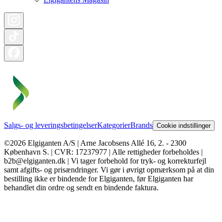
Salgs- og leveringsbetingelser
Kategorier
Brands
Cookie indstillinger
©2026 Elgiganten A/S | Arne Jacobsens Allé 16, 2. - 2300
København S. | CVR: 17237977 | Alle rettigheder forbeholdes |
b2b@elgiganten.dk | Vi tager forbehold for tryk- og korrekturfejl
samt afgifts- og prisændringer. Vi gør i øvrigt opmærksom på at din
bestilling ikke er bindende for Elgiganten, før Elgiganten har
behandlet din ordre og sendt en bindende faktura.