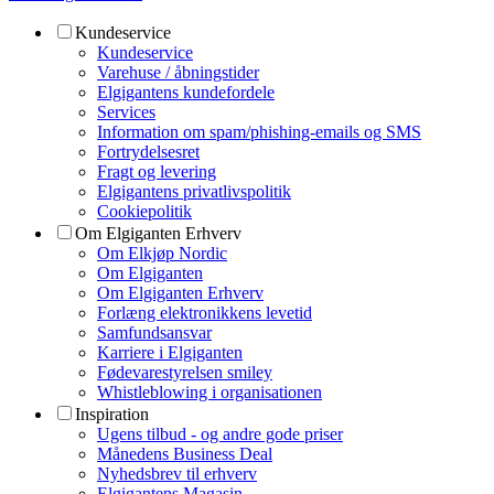
Kundeservice
Kundeservice
Varehuse / åbningstider
Elgigantens kundefordele
Services
Information om spam/phishing-emails og SMS
Fortrydelsesret
Fragt og levering
Elgigantens privatlivspolitik
Cookiepolitik
Om Elgiganten Erhverv
Om Elkjøp Nordic
Om Elgiganten
Om Elgiganten Erhverv
Forlæng elektronikkens levetid
Samfundsansvar
Karriere i Elgiganten
Fødevarestyrelsen smiley
Whistleblowing i organisationen
Inspiration
Ugens tilbud - og andre gode priser
Månedens Business Deal
Nyhedsbrev til erhverv
Elgigantens Magasin