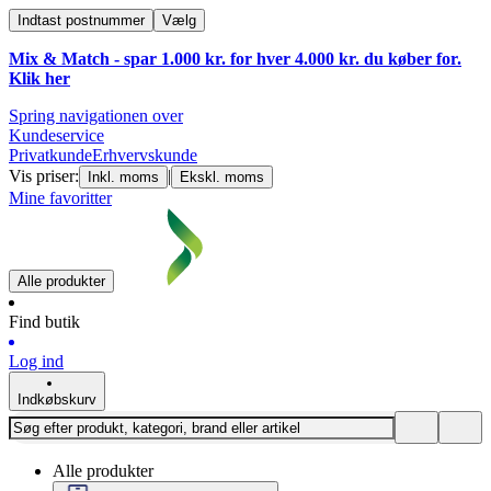
Indtast postnummer
Vælg
Mix & Match - spar 1.000 kr. for hver 4.000 kr. du køber for.
Klik
her
Spring navigationen over
Kundeservice
Privatkunde
Erhvervskunde
Vis priser:
|
Inkl. moms
Ekskl. moms
Mine favoritter
Alle produkter
Find butik
Log ind
Indkøbskurv
Alle produkter