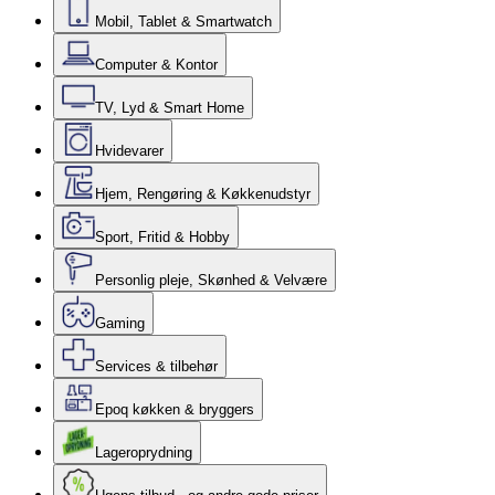
Mobil, Tablet & Smartwatch
Computer & Kontor
TV, Lyd & Smart Home
Hvidevarer
Hjem, Rengøring & Køkkenudstyr
Sport, Fritid & Hobby
Personlig pleje, Skønhed & Velvære
Gaming
Services & tilbehør
Epoq køkken & bryggers
Lageroprydning