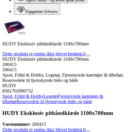
Ugens tilbud - og andre gode priser
Elgiganten Erhverv
HUDY Eksklusiv pithåndklæde 1100x700mm
Dette produkt er endnu ikke blevet bedømt.
0
HUDY Eksklusiv pithåndklæde 1100x700mm
200415
200415
Sport, Fritid & Hobby, Legetøj, Fjernstyrede køretøjer & tilbehør,
Reservedele til fjernstyrede biler og både
HUDY
8581702090732
Sport, Fritid & Hobby
Legetøj
Fjernstyrede køretøjer &
tilbehør
Reservedele til fjernstyrede biler og både
HUDY Eksklusiv pithåndklæde 1100x700mm
Varenummer:
200415
Dette produkt er endnu ikke blevet bedømt.
0