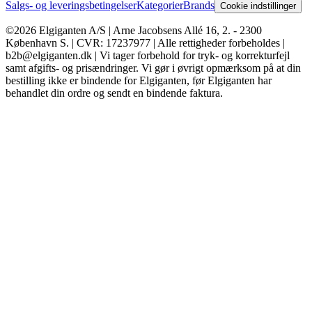
Salgs- og leveringsbetingelser
Kategorier
Brands
Cookie indstillinger
©2026 Elgiganten A/S | Arne Jacobsens Allé 16, 2. - 2300
København S. | CVR: 17237977 | Alle rettigheder forbeholdes |
b2b@elgiganten.dk | Vi tager forbehold for tryk- og korrekturfejl
samt afgifts- og prisændringer. Vi gør i øvrigt opmærksom på at din
bestilling ikke er bindende for Elgiganten, før Elgiganten har
behandlet din ordre og sendt en bindende faktura.