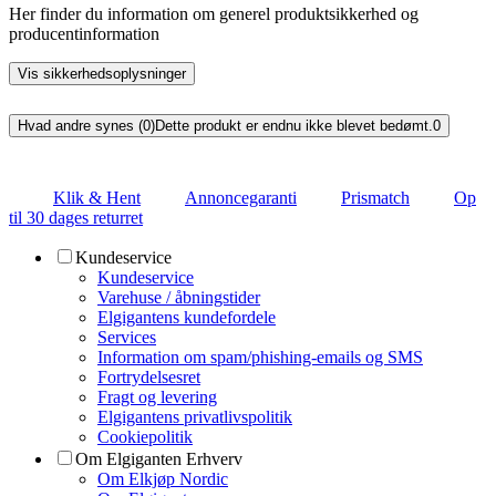
Her finder du information om generel produktsikkerhed og
producentinformation
Vis sikkerhedsoplysninger
Hvad andre synes (0)
Dette produkt er endnu ikke blevet bedømt.
0
Klik & Hent
Annoncegaranti
Prismatch
Op
til 30 dages returret
Kundeservice
Kundeservice
Varehuse / åbningstider
Elgigantens kundefordele
Services
Information om spam/phishing-emails og SMS
Fortrydelsesret
Fragt og levering
Elgigantens privatlivspolitik
Cookiepolitik
Om Elgiganten Erhverv
Om Elkjøp Nordic