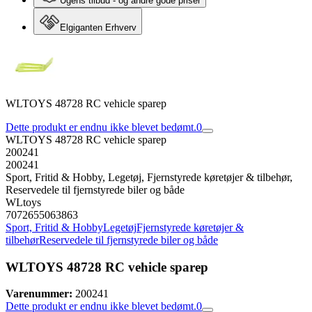
Ugens tilbud - og andre gode priser
Elgiganten Erhverv
WLTOYS 48728 RC vehicle sparep
Dette produkt er endnu ikke blevet bedømt.
0
WLTOYS 48728 RC vehicle sparep
200241
200241
Sport, Fritid & Hobby, Legetøj, Fjernstyrede køretøjer & tilbehør,
Reservedele til fjernstyrede biler og både
WLtoys
7072655063863
Sport, Fritid & Hobby
Legetøj
Fjernstyrede køretøjer &
tilbehør
Reservedele til fjernstyrede biler og både
WLTOYS 48728 RC vehicle sparep
Varenummer:
200241
Dette produkt er endnu ikke blevet bedømt.
0