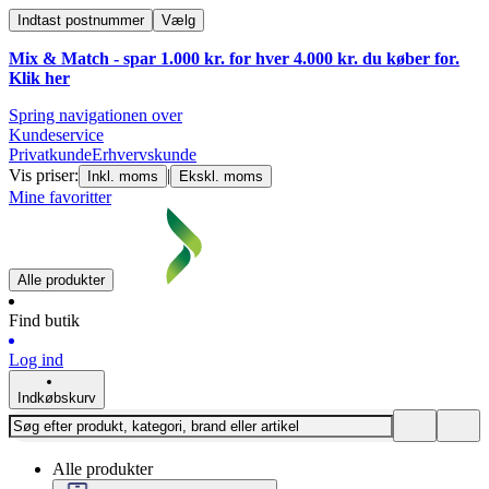
Indtast postnummer
Vælg
Mix & Match - spar 1.000 kr. for hver 4.000 kr. du køber for.
Klik
her
Spring navigationen over
Kundeservice
Privatkunde
Erhvervskunde
Vis priser:
|
Inkl. moms
Ekskl. moms
Mine favoritter
Alle produkter
Find butik
Log ind
Indkøbskurv
Alle produkter