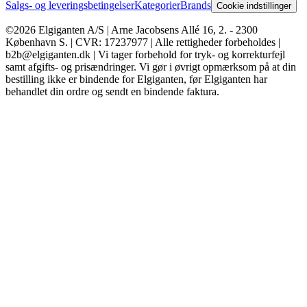
Salgs- og leveringsbetingelser
Kategorier
Brands
Cookie indstillinger
©2026 Elgiganten A/S | Arne Jacobsens Allé 16, 2. - 2300
København S. | CVR: 17237977 | Alle rettigheder forbeholdes |
b2b@elgiganten.dk | Vi tager forbehold for tryk- og korrekturfejl
samt afgifts- og prisændringer. Vi gør i øvrigt opmærksom på at din
bestilling ikke er bindende for Elgiganten, før Elgiganten har
behandlet din ordre og sendt en bindende faktura.