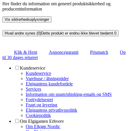
Her finder du information om generel produktsikkerhed og
producentinformation
Vis sikkerhedsoplysninger
Hvad andre synes (0)
Dette produkt er endnu ikke blevet bedømt.
0
Klik & Hent
Annoncegaranti
Prismatch
Op
til 30 dages returret
Kundeservice
Kundeservice
Varehuse / åbningstider
Elgigantens kundefordele
Services
Information om spam/phishing-emails og SMS
Fortrydelsesret
Fragt og levering
Elgigantens privatlivspolitik
Cookiepolitik
Om Elgiganten Erhverv
Om Elkjøp Nordic