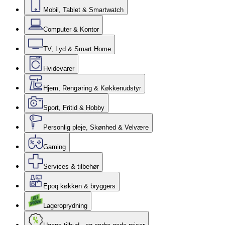
Mobil, Tablet & Smartwatch
Computer & Kontor
TV, Lyd & Smart Home
Hvidevarer
Hjem, Rengøring & Køkkenudstyr
Sport, Fritid & Hobby
Personlig pleje, Skønhed & Velvære
Gaming
Services & tilbehør
Epoq køkken & bryggers
Lageroprydning