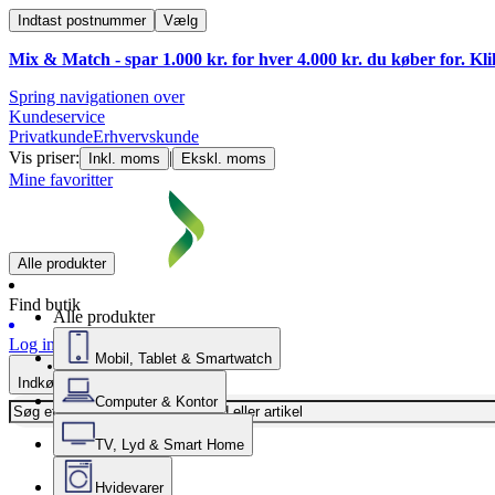
Indtast postnummer
Vælg
Mix & Match - spar 1.000 kr. for hver 4.000 kr. du køber for. Kl
Spring navigationen over
Kundeservice
Privatkunde
Erhvervskunde
Vis priser:
|
Inkl. moms
Ekskl. moms
Mine favoritter
Alle produkter
Find butik
Alle produkter
Log ind
Mobil, Tablet & Smartwatch
Indkøbskurv
Computer & Kontor
TV, Lyd & Smart Home
Hvidevarer