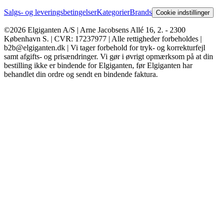
Salgs- og leveringsbetingelser
Kategorier
Brands
Cookie indstillinger
©2026 Elgiganten A/S | Arne Jacobsens Allé 16, 2. - 2300
København S. | CVR: 17237977 | Alle rettigheder forbeholdes |
b2b@elgiganten.dk | Vi tager forbehold for tryk- og korrekturfejl
samt afgifts- og prisændringer. Vi gør i øvrigt opmærksom på at din
bestilling ikke er bindende for Elgiganten, før Elgiganten har
behandlet din ordre og sendt en bindende faktura.