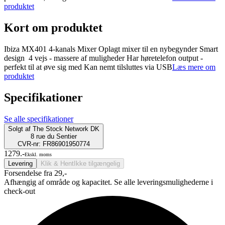
produktet
Kort om produktet
Ibiza MX401 4-kanals Mixer Oplagt mixer til en nybegynder Smart
design 4 vejs - massere af muligheder Har høretelefon output -
perfekt til at øve sig med Kan nemt tilsluttes via USB
Læs mere om
produktet
Specifikationer
Se alle specifikationer
Solgt af
The Stock Network DK
8 rue du Sentier
CVR-nr: FR86901950774
1279.-
Ekskl. moms
Levering
Klik & Hent
Ikke tilgængelig
Forsendelse fra 29,-
Afhængig af område og kapacitet. Se alle leveringsmulighederne i
check-out