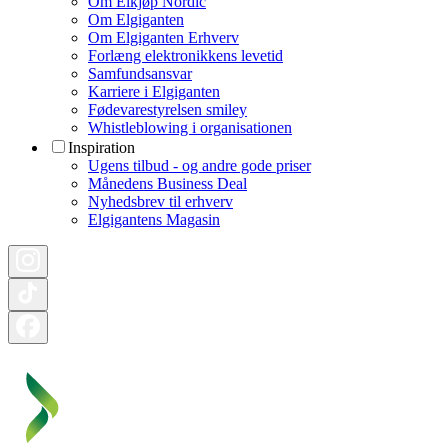
Om Elkjøp Nordic
Om Elgiganten
Om Elgiganten Erhverv
Forlæng elektronikkens levetid
Samfundsansvar
Karriere i Elgiganten
Fødevarestyrelsen smiley
Whistleblowing i organisationen
Inspiration
Ugens tilbud - og andre gode priser
Månedens Business Deal
Nyhedsbrev til erhverv
Elgigantens Magasin