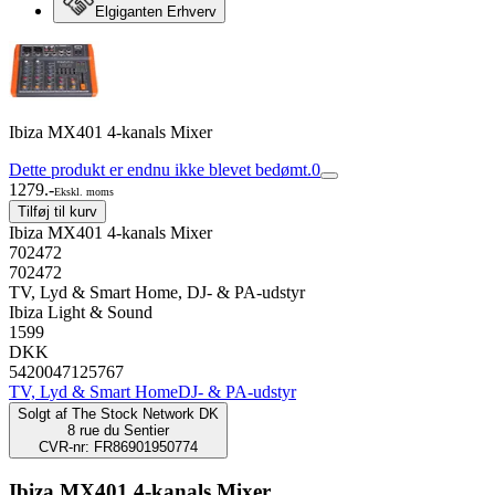
Elgiganten Erhverv
Ibiza MX401 4-kanals Mixer
Dette produkt er endnu ikke blevet bedømt.
0
1279.-
Ekskl. moms
Tilføj til kurv
Ibiza MX401 4-kanals Mixer
702472
702472
TV, Lyd & Smart Home, DJ- & PA-udstyr
Ibiza Light & Sound
1599
DKK
5420047125767
TV, Lyd & Smart Home
DJ- & PA-udstyr
Solgt af
The Stock Network DK
8 rue du Sentier
CVR-nr: FR86901950774
Ibiza MX401 4-kanals Mixer