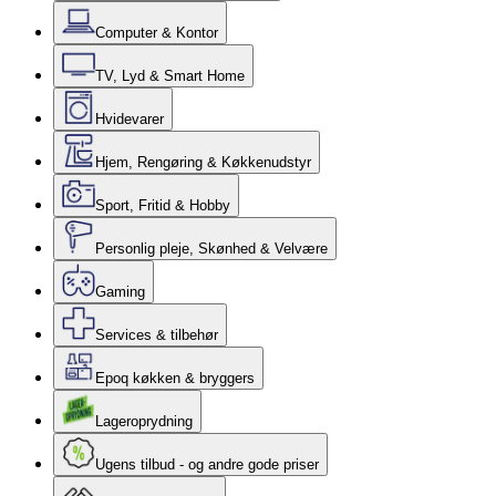
Computer & Kontor
TV, Lyd & Smart Home
Hvidevarer
Hjem, Rengøring & Køkkenudstyr
Sport, Fritid & Hobby
Personlig pleje, Skønhed & Velvære
Gaming
Services & tilbehør
Epoq køkken & bryggers
Lageroprydning
Ugens tilbud - og andre gode priser