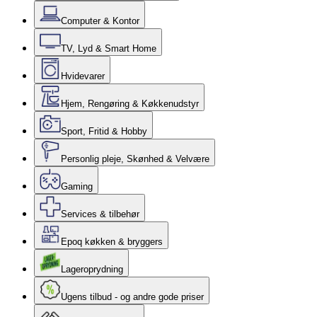
Computer & Kontor
TV, Lyd & Smart Home
Hvidevarer
Hjem, Rengøring & Køkkenudstyr
Sport, Fritid & Hobby
Personlig pleje, Skønhed & Velvære
Gaming
Services & tilbehør
Epoq køkken & bryggers
Lageroprydning
Ugens tilbud - og andre gode priser