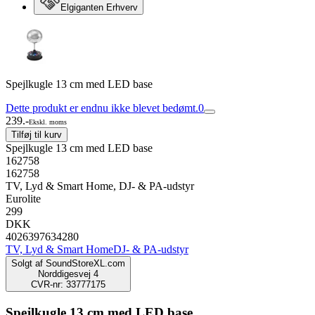
Elgiganten Erhverv
Spejlkugle 13 cm med LED base
Dette produkt er endnu ikke blevet bedømt.
0
239.-
Ekskl. moms
Tilføj til kurv
Spejlkugle 13 cm med LED base
162758
162758
TV, Lyd & Smart Home, DJ- & PA-udstyr
Eurolite
299
DKK
4026397634280
TV, Lyd & Smart Home
DJ- & PA-udstyr
Solgt af
SoundStoreXL.com
Norddigesvej 4
CVR-nr: 33777175
Spejlkugle 13 cm med LED base