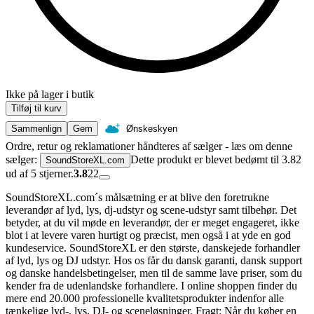
Ikke på lager i butik
Tilføj til kurv
Sammenlign
Gem
Ønskeskyen
Ordre, retur og reklamationer håndteres af sælger - læs om denne
sælger:
Dette produkt er blevet bedømt til 3.82
SoundStoreXL.com
ud af 5 stjerner.
3.8
22
SoundStoreXL.com´s målsætning er at blive den foretrukne
leverandør af lyd, lys, dj-udstyr og scene-udstyr samt tilbehør. Det
betyder, at du vil møde en leverandør, der er meget engageret, ikke
blot i at levere varen hurtigt og præcist, men også i at yde en god
kundeservice. SoundStoreXL er den største, danskejede forhandler
af lyd, lys og DJ udstyr. Hos os får du dansk garanti, dansk support
og danske handelsbetingelser, men til de samme lave priser, som du
kender fra de udenlandske forhandlere. I online shoppen finder du
mere end 20.000 professionelle kvalitetsprodukter indenfor alle
tænkelige lyd-, lys, DJ- og sceneløsninger. Fragt: Når du køber en