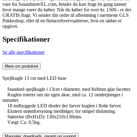
vare fra SoundstoreXL.com, betaler du kun fragt én gang uanset
hvor mange varer du køber. Når du køber for over kr. 1500.- er der
GRATIS fragt. Vi sender din ordre til afhentning i nærmeste GLS
Pakkeshop, eller til en firma/erhvervsadresse, hvis en sådan er
opgivet.
Specifikationer
Se alle specifikationer
Mere om produktet
Spejlkugle 13 cm med LED base
Standard spejlkugle i 13cm i diameter, med 8x8mm glas facetter.
Kuglen roterer om sin egen akse, med ca. 12 omdrejninger i
minuttet.
18 indbyggede LED dioder der farver kuglen i flotte farver.
Ekstern strømforsyning medfølger, for simpel tilslutning.
Størrelse (BxHxD): 130x210x130mm.
Vægt: Ca. 0,5kg.
Manualer, downloads, garanti og support