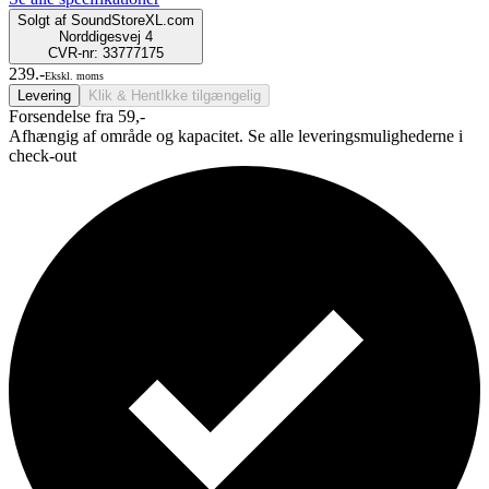
Solgt af
SoundStoreXL.com
Norddigesvej 4
CVR-nr: 33777175
239.-
Ekskl. moms
Levering
Klik & Hent
Ikke tilgængelig
Forsendelse fra 59,-
Afhængig af område og kapacitet. Se alle leveringsmulighederne i
check-out