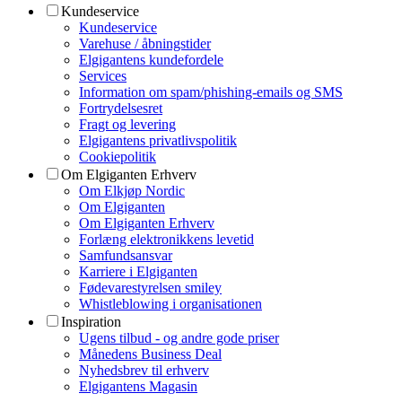
Kundeservice
Kundeservice
Varehuse / åbningstider
Elgigantens kundefordele
Services
Information om spam/phishing-emails og SMS
Fortrydelsesret
Fragt og levering
Elgigantens privatlivspolitik
Cookiepolitik
Om Elgiganten Erhverv
Om Elkjøp Nordic
Om Elgiganten
Om Elgiganten Erhverv
Forlæng elektronikkens levetid
Samfundsansvar
Karriere i Elgiganten
Fødevarestyrelsen smiley
Whistleblowing i organisationen
Inspiration
Ugens tilbud - og andre gode priser
Månedens Business Deal
Nyhedsbrev til erhverv
Elgigantens Magasin