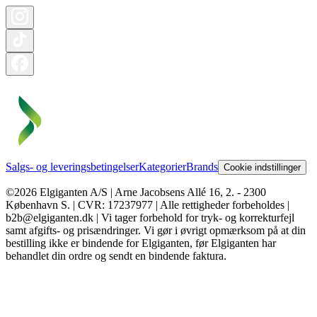
Salgs- og leveringsbetingelser
Kategorier
Brands
Cookie indstillinger
©2026 Elgiganten A/S | Arne Jacobsens Allé 16, 2. - 2300
København S. | CVR: 17237977 | Alle rettigheder forbeholdes |
b2b@elgiganten.dk | Vi tager forbehold for tryk- og korrekturfejl
samt afgifts- og prisændringer. Vi gør i øvrigt opmærksom på at din
bestilling ikke er bindende for Elgiganten, før Elgiganten har
behandlet din ordre og sendt en bindende faktura.