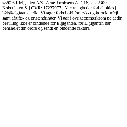
©2026 Elgiganten A/S | Arne Jacobsens Allé 16, 2. - 2300
København S. | CVR: 17237977 | Alle rettigheder forbeholdes |
b2b@elgiganten.dk | Vi tager forbehold for tryk- og korrekturfejl
samt afgifts- og prisændringer. Vi gør i øvrigt opmærksom på at din
bestilling ikke er bindende for Elgiganten, før Elgiganten har
behandlet din ordre og sendt en bindende faktura.