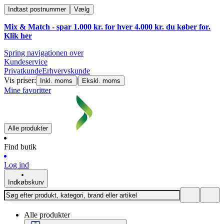
Indtast postnummer
Vælg
Mix & Match - spar 1.000 kr. for hver 4.000 kr. du køber for.
Klik
her
Spring navigationen over
Kundeservice
Privatkunde
Erhvervskunde
Vis priser:
|
Inkl. moms
Ekskl. moms
Mine favoritter
Alle produkter
Find butik
Log ind
Indkøbskurv
Alle produkter