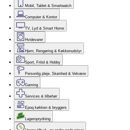
Mobil, Tablet & Smartwatch
Computer & Kontor
TV, Lyd & Smart Home
Hvidevarer
Hjem, Rengøring & Køkkenudstyr
Sport, Fritid & Hobby
Personlig pleje, Skønhed & Velvære
Gaming
Services & tilbehør
Epoq køkken & bryggers
Lageroprydning