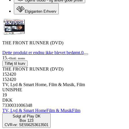
Ugens tilbud - og andre gode priser
Elgiganten Erhverv
THE FRONT RUNNER (DVD)
Dette produkt er endnu ikke blevet bedømt.
0
15.-
Ekskl. moms
Tilføj til kurv
THE FRONT RUNNER (DVD)
152420
152420
TV, Lyd & Smart Home, Film & Musik, Film
UNISPHE
19
DKK
7330031006348
TV, Lyd & Smart Home
Film & Musik
Film
Solgt af
Play DK
Box 123
CVR-nr: SE556253613501