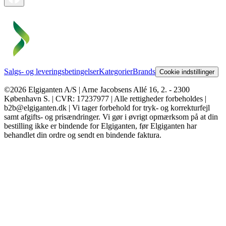
Salgs- og leveringsbetingelser
Kategorier
Brands
Cookie indstillinger
©2026 Elgiganten A/S | Arne Jacobsens Allé 16, 2. - 2300
København S. | CVR: 17237977 | Alle rettigheder forbeholdes |
b2b@elgiganten.dk | Vi tager forbehold for tryk- og korrekturfejl
samt afgifts- og prisændringer. Vi gør i øvrigt opmærksom på at din
bestilling ikke er bindende for Elgiganten, før Elgiganten har
behandlet din ordre og sendt en bindende faktura.