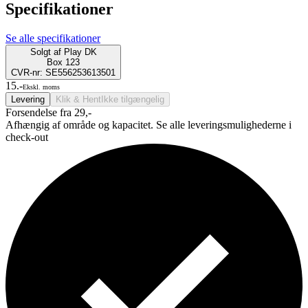
Specifikationer
Se alle specifikationer
Solgt af
Play DK
Box 123
CVR-nr: SE556253613501
15.-
Ekskl. moms
Levering
Klik & Hent
Ikke tilgængelig
Forsendelse fra 29,-
Afhængig af område og kapacitet. Se alle leveringsmulighederne i
check-out