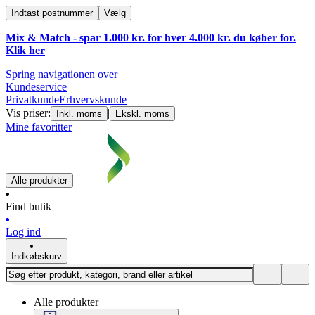
Indtast postnummer
Vælg
Mix & Match - spar 1.000 kr. for hver 4.000 kr. du køber for.
Klik
her
Spring navigationen over
Kundeservice
Privatkunde
Erhvervskunde
Vis priser:
|
Inkl. moms
Ekskl. moms
Mine favoritter
Alle produkter
Find butik
Log ind
Indkøbskurv
Alle produkter