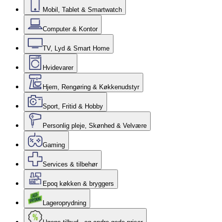
Mobil, Tablet & Smartwatch
Computer & Kontor
TV, Lyd & Smart Home
Hvidevarer
Hjem, Rengøring & Køkkenudstyr
Sport, Fritid & Hobby
Personlig pleje, Skønhed & Velvære
Gaming
Services & tilbehør
Epoq køkken & bryggers
Lageroprydning