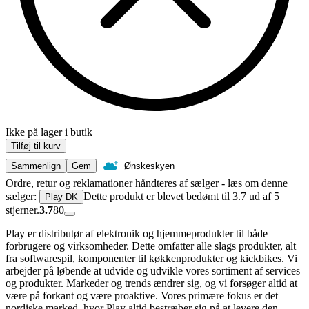
Ikke på lager i butik
Tilføj til kurv
Sammenlign
Gem
Ønskeskyen
Ordre, retur og reklamationer håndteres af sælger - læs om denne
sælger:
Dette produkt er blevet bedømt til 3.7 ud af 5
Play DK
stjerner.
3.7
80
Play er distributør af elektronik og hjemmeprodukter til både
forbrugere og virksomheder. Dette omfatter alle slags produkter, alt
fra softwarespil, komponenter til køkkenprodukter og kickbikes. Vi
arbejder på løbende at udvide og udvikle vores sortiment af services
og produkter. Markeder og trends ændrer sig, og vi forsøger altid at
være på forkant og være proaktive. Vores primære fokus er det
nordiske marked, hvor Play altid bestræber sig på at levere den