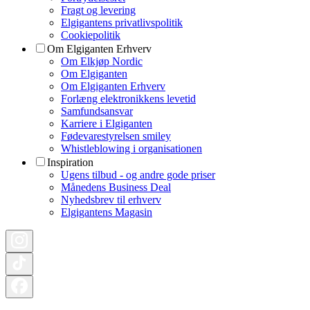
Fragt og levering
Elgigantens privatlivspolitik
Cookiepolitik
Om Elgiganten Erhverv
Om Elkjøp Nordic
Om Elgiganten
Om Elgiganten Erhverv
Forlæng elektronikkens levetid
Samfundsansvar
Karriere i Elgiganten
Fødevarestyrelsen smiley
Whistleblowing i organisationen
Inspiration
Ugens tilbud - og andre gode priser
Månedens Business Deal
Nyhedsbrev til erhverv
Elgigantens Magasin