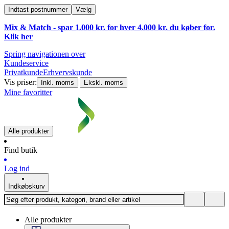
Indtast postnummer
Vælg
Mix & Match - spar 1.000 kr. for hver 4.000 kr. du køber for.
Klik
her
Spring navigationen over
Kundeservice
Privatkunde
Erhvervskunde
Vis priser:
|
Inkl. moms
Ekskl. moms
Mine favoritter
Alle produkter
Find butik
Log ind
Indkøbskurv
Alle produkter