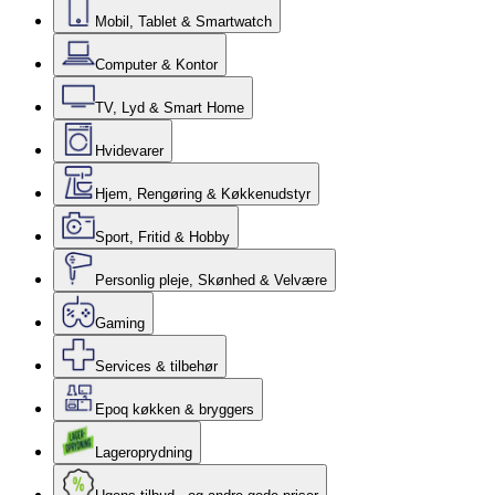
Mobil, Tablet & Smartwatch
Computer & Kontor
TV, Lyd & Smart Home
Hvidevarer
Hjem, Rengøring & Køkkenudstyr
Sport, Fritid & Hobby
Personlig pleje, Skønhed & Velvære
Gaming
Services & tilbehør
Epoq køkken & bryggers
Lageroprydning