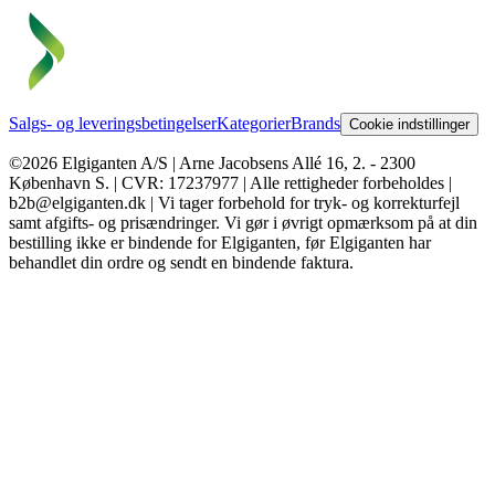
Salgs- og leveringsbetingelser
Kategorier
Brands
Cookie indstillinger
©2026 Elgiganten A/S | Arne Jacobsens Allé 16, 2. - 2300
København S. | CVR: 17237977 | Alle rettigheder forbeholdes |
b2b@elgiganten.dk | Vi tager forbehold for tryk- og korrekturfejl
samt afgifts- og prisændringer. Vi gør i øvrigt opmærksom på at din
bestilling ikke er bindende for Elgiganten, før Elgiganten har
behandlet din ordre og sendt en bindende faktura.