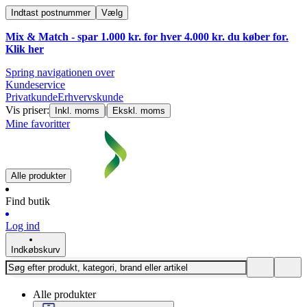
Indtast postnummer
Vælg
Mix & Match - spar 1.000 kr. for hver 4.000 kr. du køber for.
Klik
her
Spring navigationen over
Kundeservice
Privatkunde
Erhvervskunde
Vis priser:
|
Inkl. moms
Ekskl. moms
Mine favoritter
Alle produkter
Find butik
Log ind
Indkøbskurv
Alle produkter