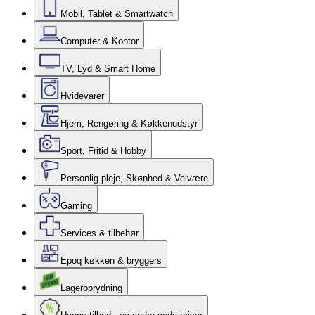
Mobil, Tablet & Smartwatch
Computer & Kontor
TV, Lyd & Smart Home
Hvidevarer
Hjem, Rengøring & Køkkenudstyr
Sport, Fritid & Hobby
Personlig pleje, Skønhed & Velvære
Gaming
Services & tilbehør
Epoq køkken & bryggers
Lageroprydning