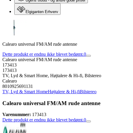
Ugens tilbud - og andre gode priser
Elgiganten Erhverv
Calearo universal FM/AM rude antenne
Dette produkt er endnu ikke blevet bedømt.
0
Calearo universal FM/AM rude antenne
173413
173413
TV, Lyd & Smart Home, Højtalere & Hi-fi, Bilstereo
Calearo
8010925691131
TV, Lyd & Smart Home
Højtalere & Hi-fi
Bilstereo
Calearo universal FM/AM rude antenne
Varenummer:
173413
Dette produkt er endnu ikke blevet bedømt.
0