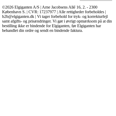
©2026 Elgiganten A/S | Arne Jacobsens Allé 16, 2. - 2300
København S. | CVR: 17237977 | Alle rettigheder forbeholdes |
b2b@elgiganten.dk | Vi tager forbehold for tryk- og korrekturfejl
samt afgifts- og prisændringer. Vi gør i øvrigt opmærksom på at din
bestilling ikke er bindende for Elgiganten, før Elgiganten har
behandlet din ordre og sendt en bindende faktura.