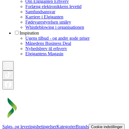
Om Elgiganten Erhverv
Forlæng elektronikkens levetid
Samfundsansvar
Karriere i Elgiganten
Fødevarestyrelsen smiley
Whistleblowing i organisationen
Inspiration
Ugens tilbud - og andre gode priser
Månedens Business Deal
Nyhedsbrev til erhverv
Elgigantens Magasin
Salgs- og leveringsbetingelser
Kategorier
Brands
Cookie indstillinger