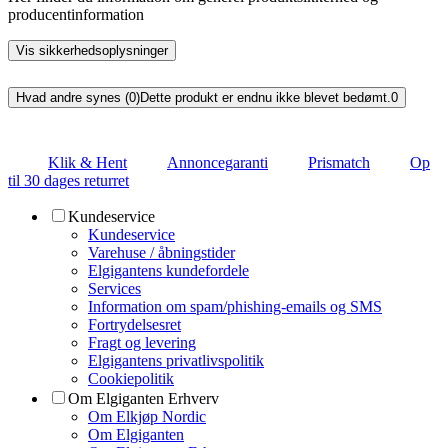
producentinformation
Vis sikkerhedsoplysninger
Hvad andre synes (0)
Dette produkt er endnu ikke blevet bedømt.
0
Klik & Hent
Annoncegaranti
Prismatch
Op
til 30 dages returret
Kundeservice
Kundeservice
Varehuse / åbningstider
Elgigantens kundefordele
Services
Information om spam/phishing-emails og SMS
Fortrydelsesret
Fragt og levering
Elgigantens privatlivspolitik
Cookiepolitik
Om Elgiganten Erhverv
Om Elkjøp Nordic
Om Elgiganten