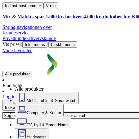
Indtast postnummer
Vælg
Mix & Match - spar 1.000 kr. for hver 4.000 kr. du køber for. Kl
Spring navigationen over
Kundeservice
Privatkunde
Erhvervskunde
Vis priser:
|
Inkl. moms
Ekskl. moms
Mine favoritter
Alle produkter
Find butik
Alle produkter
Log ind
Mobil, Tablet & Smartwatch
Indkøbskurv
Computer & Kontor
TV, Lyd & Smart Home
Hvidevarer