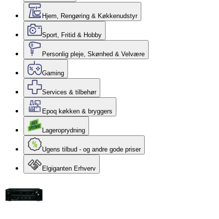
Hjem, Rengøring & Køkkenudstyr
Sport, Fritid & Hobby
Personlig pleje, Skønhed & Velvære
Gaming
Services & tilbehør
Epoq køkken & bryggers
Lageroprydning
Ugens tilbud - og andre gode priser
Elgiganten Erhverv