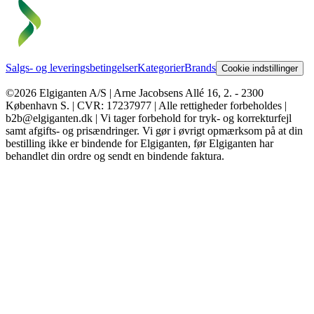
Salgs- og leveringsbetingelser
Kategorier
Brands
Cookie indstillinger
©2026 Elgiganten A/S | Arne Jacobsens Allé 16, 2. - 2300
København S. | CVR: 17237977 | Alle rettigheder forbeholdes |
b2b@elgiganten.dk | Vi tager forbehold for tryk- og korrekturfejl
samt afgifts- og prisændringer. Vi gør i øvrigt opmærksom på at din
bestilling ikke er bindende for Elgiganten, før Elgiganten har
behandlet din ordre og sendt en bindende faktura.