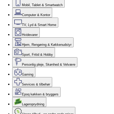
Mobil, Tablet & Smartwatch
Computer & Kontor
TV, Lyd & Smart Home
Hvidevarer
Hjem, Rengøring & Køkkenudstyr
Sport, Fritid & Hobby
Personlig pleje, Skønhed & Velvære
Gaming
Services & tilbehør
Epoq køkken & bryggers
Lageroprydning