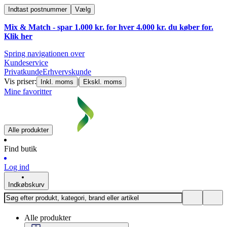
Indtast postnummer
Vælg
Mix & Match - spar 1.000 kr. for hver 4.000 kr. du køber for.
Klik
her
Spring navigationen over
Kundeservice
Privatkunde
Erhvervskunde
Vis priser:
|
Inkl. moms
Ekskl. moms
Mine favoritter
Alle produkter
Find butik
Log ind
Indkøbskurv
Alle produkter