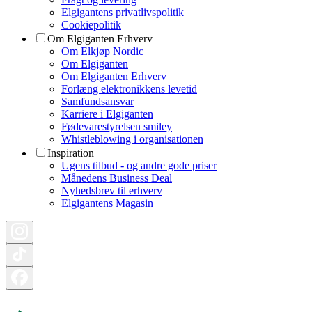
Elgigantens privatlivspolitik
Cookiepolitik
Om Elgiganten Erhverv
Om Elkjøp Nordic
Om Elgiganten
Om Elgiganten Erhverv
Forlæng elektronikkens levetid
Samfundsansvar
Karriere i Elgiganten
Fødevarestyrelsen smiley
Whistleblowing i organisationen
Inspiration
Ugens tilbud - og andre gode priser
Månedens Business Deal
Nyhedsbrev til erhverv
Elgigantens Magasin