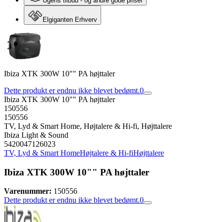
Ugens tilbud - og andre gode priser
Elgiganten Erhverv
Ibiza XTK 300W 10"" PA højttaler
Dette produkt er endnu ikke blevet bedømt.
0
Ibiza XTK 300W 10"" PA højttaler
150556
150556
TV, Lyd & Smart Home, Højtalere & Hi-fi, Højttalere
Ibiza Light & Sound
5420047126023
TV, Lyd & Smart Home
Højtalere & Hi-fi
Højttalere
Ibiza XTK 300W 10"" PA højttaler
Varenummer:
150556
Dette produkt er endnu ikke blevet bedømt.
0