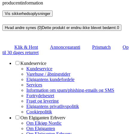
producentinformation
Vis sikkerhedsoplysninger
Hvad andre synes (0)
Dette produkt er endnu ikke blevet bedømt.
0
Klik & Hent
Annoncegaranti
Prismatch
Op
til 30 dages returret
Kundeservice
Kundeservice
Varehuse / åbningstider
Elgigantens kundefordele
Services
Information om spam/phishing-emails og SMS
Fortrydelsesret
Fragt og levering
Elgigantens privatlivspolitik
Cookiepolitik
Om Elgiganten Erhverv
Om Elkjøp Nordic
Om Elgiganten
Om Elgiganten Erhverv