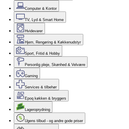
Computer & Kontor
TV, Lyd & Smart Home
Hvidevarer
Hjem, Rengøring & Køkkenudstyr
Sport, Fritid & Hobby
Personlig pleje, Skønhed & Velvære
Gaming
Services & tilbehør
Epoq køkken & bryggers
Lageroprydning
Ugens tilbud - og andre gode priser