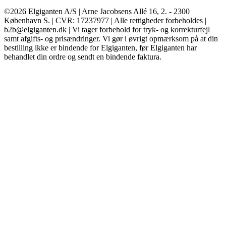
©2026 Elgiganten A/S | Arne Jacobsens Allé 16, 2. - 2300
København S. | CVR: 17237977 | Alle rettigheder forbeholdes |
b2b@elgiganten.dk | Vi tager forbehold for tryk- og korrekturfejl
samt afgifts- og prisændringer. Vi gør i øvrigt opmærksom på at din
bestilling ikke er bindende for Elgiganten, før Elgiganten har
behandlet din ordre og sendt en bindende faktura.