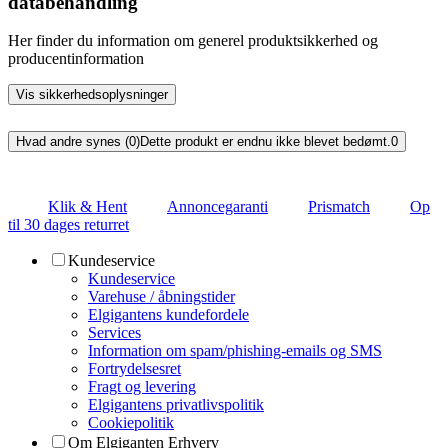
databehandling
Her finder du information om generel produktsikkerhed og
producentinformation
Vis sikkerhedsoplysninger
Hvad andre synes (0)
Dette produkt er endnu ikke blevet bedømt.
0
Klik & Hent
Annoncegaranti
Prismatch
Op
til 30 dages returret
Kundeservice
Kundeservice
Varehuse / åbningstider
Elgigantens kundefordele
Services
Information om spam/phishing-emails og SMS
Fortrydelsesret
Fragt og levering
Elgigantens privatlivspolitik
Cookiepolitik
Om Elgiganten Erhverv