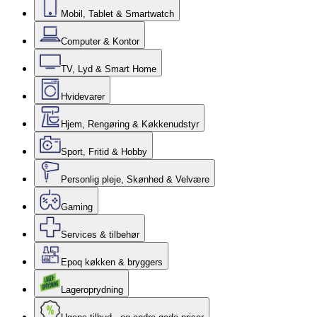
Mobil, Tablet & Smartwatch
Computer & Kontor
TV, Lyd & Smart Home
Hvidevarer
Hjem, Rengøring & Køkkenudstyr
Sport, Fritid & Hobby
Personlig pleje, Skønhed & Velvære
Gaming
Services & tilbehør
Epoq køkken & bryggers
Lageroprydning