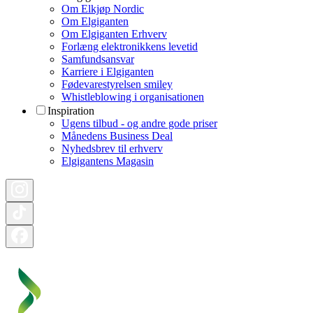
Om Elkjøp Nordic
Om Elgiganten
Om Elgiganten Erhverv
Forlæng elektronikkens levetid
Samfundsansvar
Karriere i Elgiganten
Fødevarestyrelsen smiley
Whistleblowing i organisationen
Inspiration
Ugens tilbud - og andre gode priser
Månedens Business Deal
Nyhedsbrev til erhverv
Elgigantens Magasin