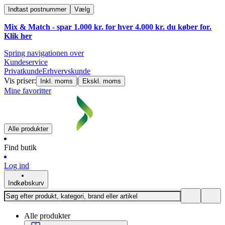
Indtast postnummer
Vælg
Mix & Match - spar 1.000 kr. for hver 4.000 kr. du køber for.
Klik
her
Spring navigationen over
Kundeservice
Privatkunde
Erhvervskunde
Vis priser:
|
Inkl. moms
Ekskl. moms
Mine favoritter
Alle produkter
Find butik
Log ind
Indkøbskurv
Alle produkter