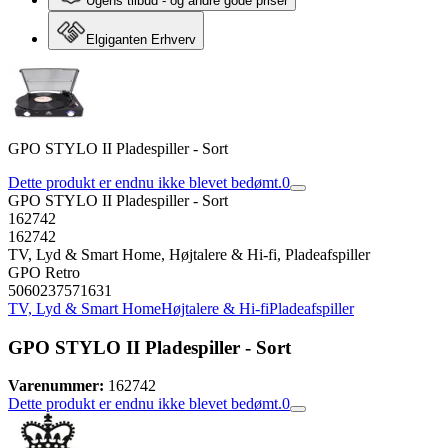
Ugens tilbud - og andre gode priser
Elgiganten Erhverv
GPO STYLO II Pladespiller - Sort
Dette produkt er endnu ikke blevet bedømt.
0
GPO STYLO II Pladespiller - Sort
162742
162742
TV, Lyd & Smart Home, Højtalere & Hi-fi, Pladeafspiller
GPO Retro
5060237571631
TV, Lyd & Smart Home
Højtalere & Hi-fi
Pladeafspiller
GPO STYLO II Pladespiller - Sort
Varenummer:
162742
Dette produkt er endnu ikke blevet bedømt.
0