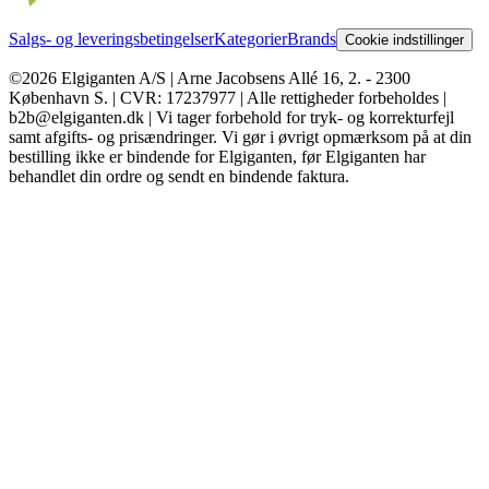
Salgs- og leveringsbetingelser
Kategorier
Brands
Cookie indstillinger
©2026 Elgiganten A/S | Arne Jacobsens Allé 16, 2. - 2300
København S. | CVR: 17237977 | Alle rettigheder forbeholdes |
b2b@elgiganten.dk | Vi tager forbehold for tryk- og korrekturfejl
samt afgifts- og prisændringer. Vi gør i øvrigt opmærksom på at din
bestilling ikke er bindende for Elgiganten, før Elgiganten har
behandlet din ordre og sendt en bindende faktura.