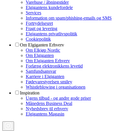
Varehuse / åbningstider
Elgigantens kundefordele
Services
Information om spam/phishing-emails og SMS
Fortrydelsesret
Fragt og levering
Elgigantens privatlivspolitik
Cookiepolitik
Om Elgiganten Erhverv
Om Elkjøp Nordic
Om Elgiganten
Om Elgiganten Erhverv
Forlæng elektronikkens levetid
Samfundsansvar
Karriere i Elgiganten
Fødevarestyrelsen smiley
Whistleblowing i organisationen
Inspiration
Ugens tilbud - og andre gode priser
Månedens Business Deal
Nyhedsbrev til erhverv
Elgigantens Magasin