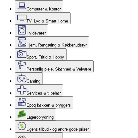
Computer & Kontor
TV, Lyd & Smart Home
Hvidevarer
Hjem, Rengøring & Køkkenudstyr
Sport, Fritid & Hobby
Personlig pleje, Skønhed & Velvære
Gaming
Services & tilbehør
Epoq køkken & bryggers
Lageroprydning
Ugens tilbud - og andre gode priser