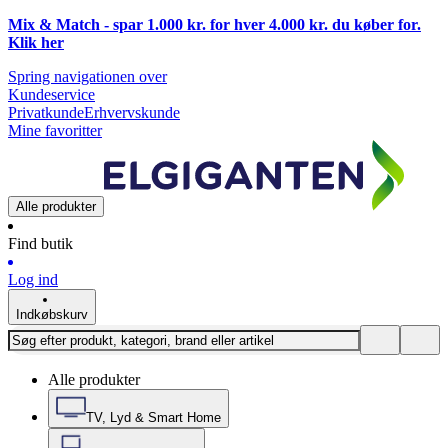
Mix & Match - spar 1.000 kr. for hver 4.000 kr. du køber for.
Klik
her
Spring navigationen over
Kundeservice
Privatkunde
Erhvervskunde
Mine favoritter
Alle produkter
Find butik
Log ind
Indkøbskurv
Alle produkter
TV, Lyd & Smart Home