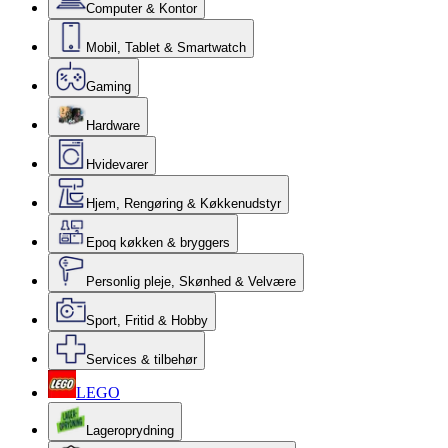
Computer & Kontor
Mobil, Tablet & Smartwatch
Gaming
Hardware
Hvidevarer
Hjem, Rengøring & Køkkenudstyr
Epoq køkken & bryggers
Personlig pleje, Skønhed & Velvære
Sport, Fritid & Hobby
Services & tilbehør
LEGO
Lageroprydning