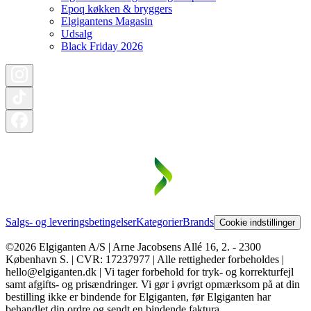
Epoq køkken & bryggers
Elgigantens Magasin
Udsalg
Black Friday 2026
Salgs- og leveringsbetingelser
Kategorier
Brands
Cookie indstillinger
©2026 Elgiganten A/S | Arne Jacobsens Allé 16, 2. - 2300
København S. | CVR: 17237977 | Alle rettigheder forbeholdes |
hello@elgiganten.dk | Vi tager forbehold for tryk- og korrekturfejl
samt afgifts- og prisændringer. Vi gør i øvrigt opmærksom på at din
bestilling ikke er bindende for Elgiganten, før Elgiganten har
behandlet din ordre og sendt en bindende faktura.