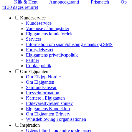
Klik & Hent
Annoncegaranti
Prismatch
Op
til 30 dages returret
Kundeservice
Kundeservice
Varehuse / åbningstider
Elgigantens kundefordele
Services
Information om spam/phishing-emails og SMS
Fortrydelsesret
Elgigantens privatlivspolitik
Partner
Cookiepolitik
Om Elgiganten
Om Elkjøp Nordic
Om Elgiganten
Samfundsansvar
Presseinformation
Karriere i Elgiganten
Fødevarestyrelsen smiley
Elgigantens Kundeklub
Om Elgiganten Erhverv
Whistleblowing i organisationen
Inspiration
Ugens tilbud - og andre gode priser