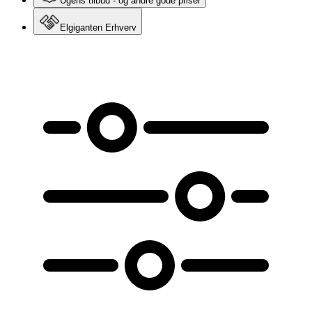
Ugens tilbud - og andre gode priser
Elgiganten Erhverv