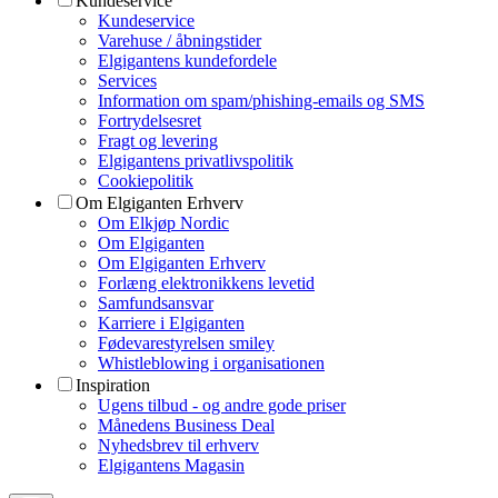
Kundeservice
Kundeservice
Varehuse / åbningstider
Elgigantens kundefordele
Services
Information om spam/phishing-emails og SMS
Fortrydelsesret
Fragt og levering
Elgigantens privatlivspolitik
Cookiepolitik
Om Elgiganten Erhverv
Om Elkjøp Nordic
Om Elgiganten
Om Elgiganten Erhverv
Forlæng elektronikkens levetid
Samfundsansvar
Karriere i Elgiganten
Fødevarestyrelsen smiley
Whistleblowing i organisationen
Inspiration
Ugens tilbud - og andre gode priser
Månedens Business Deal
Nyhedsbrev til erhverv
Elgigantens Magasin