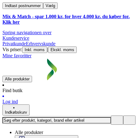
Indtast postnummer
Vælg
Mix & Match - spar 1.000 kr. for hver 4.000 kr. du køber for.
Klik
her
Spring navigationen over
Kundeservice
Privatkunde
Erhvervskunde
Vis priser:
|
Inkl. moms
Ekskl. moms
Mine favoritter
Alle produkter
Find butik
Log ind
Indkøbskurv
Alle produkter