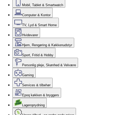
Mobil, Tablet & Smartwatch
Computer & Kontor
TV, Lyd & Smart Home
Hvidevarer
Hjem, Rengøring & Køkkenudstyr
Sport, Fritid & Hobby
Personlig pleje, Skønhed & Velvære
Gaming
Services & tilbehør
Epoq køkken & bryggers
Lageroprydning