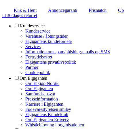
Klik & Hent
Annoncegaranti
Prismatch
Op
til 30 dages returret
Kundeservice
Kundeservice
Varehuse / åbningstider
Elgigantens kundefordele
Services
Information om spam/phishing-emails og SMS
Fortrydelsesret
Elgigantens privatlivspolitik
Partner
Cookiepolitik
Om Elgiganten
Om Elkjøp Nordic
Om Elgiganten
Samfundsansvar
Presseinformation
Karriere i Elgiganten
Fødevarestyrelsen smiley
Elgigantens Kundeklub
Om Elgiganten Erhverv
Whistleblowing i organisationen