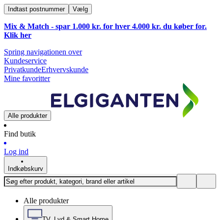
Indtast postnummer
Vælg
Mix & Match - spar 1.000 kr. for hver 4.000 kr. du køber for.
Klik
her
Spring navigationen over
Kundeservice
Privatkunde
Erhvervskunde
Mine favoritter
Alle produkter
Find butik
Log ind
Indkøbskurv
Alle produkter
TV, Lyd & Smart Home