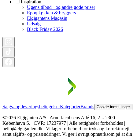
Inspiration
Ugens tilbud - og andre gode priser
Epoq køkken & bryggers
Elgigantens Magasin
Udsalg
Black Friday 2026
Salgs- og leveringsbetingelser
Kategorier
Brands
Cookie indstillinger
©2026 Elgiganten A/S | Arne Jacobsens Allé 16, 2. - 2300
København S. | CVR: 17237977 | Alle rettigheder forbeholdes |
hello@elgiganten.dk | Vi tager forbehold for tryk- og korrekturfejl
samt afgifts- og prisændringer. Vi gør i øvrigt opmærksom på at din