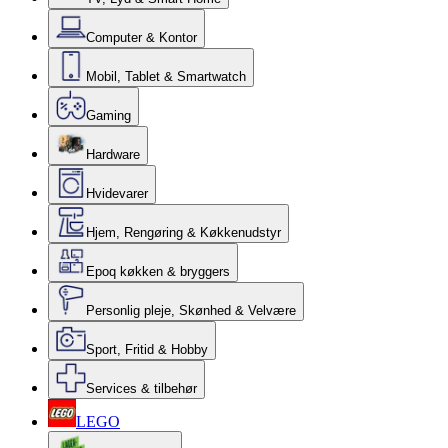
Computer & Kontor
Mobil, Tablet & Smartwatch
Gaming
Hardware
Hvidevarer
Hjem, Rengøring & Køkkenudstyr
Epoq køkken & bryggers
Personlig pleje, Skønhed & Velvære
Sport, Fritid & Hobby
Services & tilbehør
LEGO