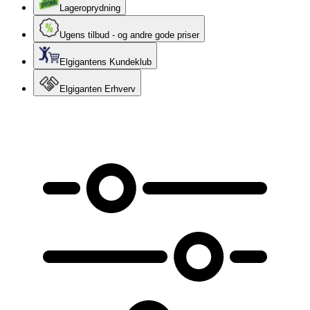
Lageroprydning
Ugens tilbud - og andre gode priser
Elgigantens Kundeklub
Elgiganten Erhverv