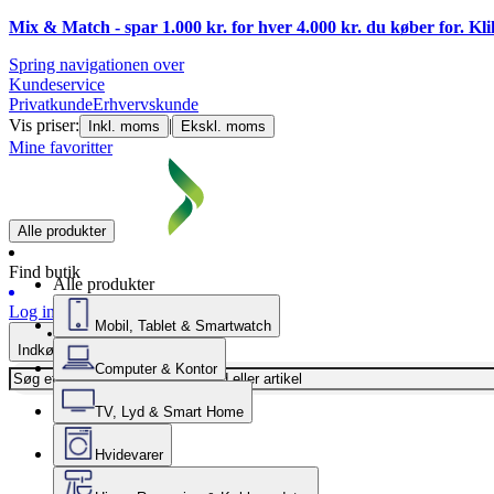
Mix & Match - spar 1.000 kr. for hver 4.000 kr. du køber for. Kl
Spring navigationen over
Kundeservice
Privatkunde
Erhvervskunde
Vis priser:
|
Inkl. moms
Ekskl. moms
Mine favoritter
Alle produkter
Find butik
Alle produkter
Log ind
Mobil, Tablet & Smartwatch
Indkøbskurv
Computer & Kontor
TV, Lyd & Smart Home
Hvidevarer