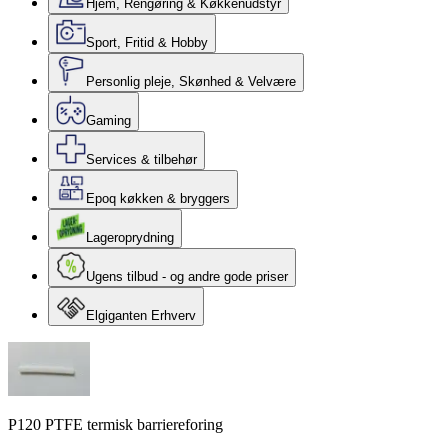
Hjem, Rengøring & Køkkenudstyr
Sport, Fritid & Hobby
Personlig pleje, Skønhed & Velvære
Gaming
Services & tilbehør
Epoq køkken & bryggers
Lageroprydning
Ugens tilbud - og andre gode priser
Elgiganten Erhverv
P120 PTFE termisk barriereforing