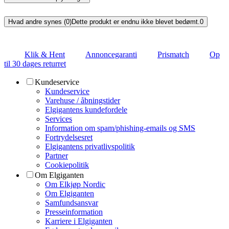
Hvad andre synes (0)
Dette produkt er endnu ikke blevet bedømt.
0
Klik & Hent
Annoncegaranti
Prismatch
Op
til 30 dages returret
Kundeservice
Kundeservice
Varehuse / åbningstider
Elgigantens kundefordele
Services
Information om spam/phishing-emails og SMS
Fortrydelsesret
Elgigantens privatlivspolitik
Partner
Cookiepolitik
Om Elgiganten
Om Elkjøp Nordic
Om Elgiganten
Samfundsansvar
Presseinformation
Karriere i Elgiganten