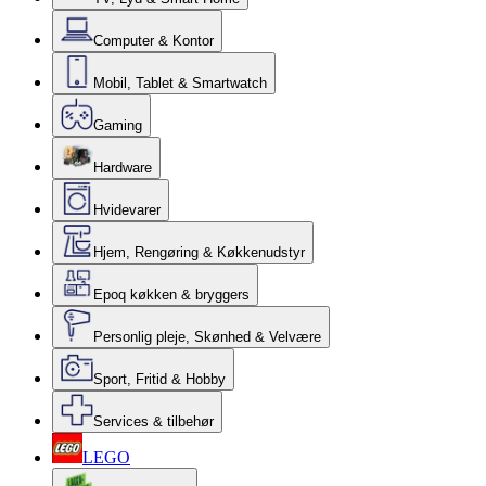
Computer & Kontor
Mobil, Tablet & Smartwatch
Gaming
Hardware
Hvidevarer
Hjem, Rengøring & Køkkenudstyr
Epoq køkken & bryggers
Personlig pleje, Skønhed & Velvære
Sport, Fritid & Hobby
Services & tilbehør
LEGO