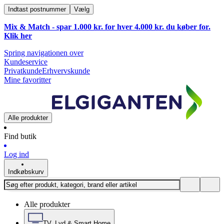
Indtast postnummer
Vælg
Mix & Match - spar 1.000 kr. for hver 4.000 kr. du køber for.
Klik
her
Spring navigationen over
Kundeservice
Privatkunde
Erhvervskunde
Mine favoritter
Alle produkter
Find butik
Log ind
Indkøbskurv
Alle produkter
TV, Lyd & Smart Home