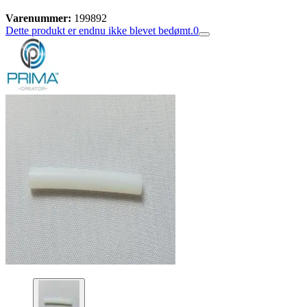
Varenummer:
199892
Dette produkt er endnu ikke blevet bedømt.
0