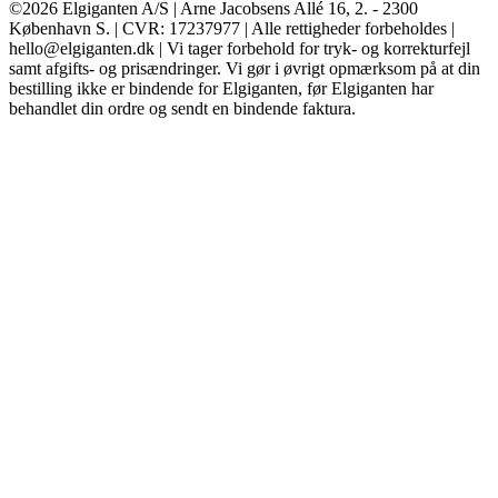
©2026 Elgiganten A/S | Arne Jacobsens Allé 16, 2. - 2300
København S. | CVR: 17237977 | Alle rettigheder forbeholdes |
hello@elgiganten.dk | Vi tager forbehold for tryk- og korrekturfejl
samt afgifts- og prisændringer. Vi gør i øvrigt opmærksom på at din
bestilling ikke er bindende for Elgiganten, før Elgiganten har
behandlet din ordre og sendt en bindende faktura.