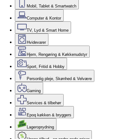
Mobil, Tablet & Smartwatch
Computer & Kontor
TV, Lyd & Smart Home
Hvidevarer
Hjem, Rengøring & Køkkenudstyr
Sport, Fritid & Hobby
Personlig pleje, Skønhed & Velvære
Gaming
Services & tilbehør
Epoq køkken & bryggers
Lageroprydning