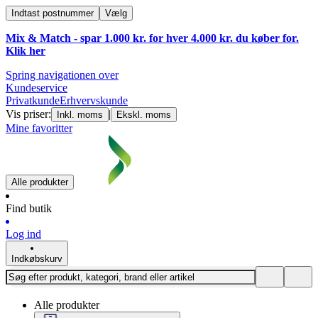
Indtast postnummer
Vælg
Mix & Match - spar 1.000 kr. for hver 4.000 kr. du køber for.
Klik
her
Spring navigationen over
Kundeservice
Privatkunde
Erhvervskunde
Vis priser:
|
Inkl. moms
Ekskl. moms
Mine favoritter
Alle produkter
Find butik
Log ind
Indkøbskurv
Alle produkter