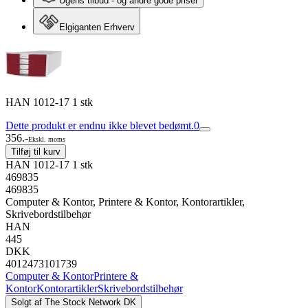
Ugens tilbud - og andre gode priser
Elgiganten Erhverv
HAN 1012-17 1 stk
Dette produkt er endnu ikke blevet bedømt.
0
356.-
Ekskl. moms
Tilføj til kurv
HAN 1012-17 1 stk
469835
469835
Computer & Kontor, Printere & Kontor, Kontorartikler,
Skrivebordstilbehør
HAN
445
DKK
4012473101739
Computer & Kontor
Printere &
Kontor
Kontorartikler
Skrivebordstilbehør
Solgt af
The Stock Network DK