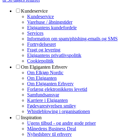
Kundeservice
Kundeservice
Varehuse / åbningstider
Elgigantens kundefordele
Services
Information om spam/phishing-emails og SMS
Fortrydelsesret
Fragt og levering
Elgigantens privatlivspolitik
Cookiepolitik
Om Elgiganten Erhverv
Om Elkjøp Nordic
Om Elgiganten
Om Elgiganten Erhverv
Forlæng elektronikkens levetid
Samfundsansvar
Karriere i Elgiganten
Fødevarestyrelsen smiley
Whistleblowing i organisationen
Inspiration
Ugens tilbud - og andre gode priser
Månedens Business Deal
Nyhedsbrev til erhverv