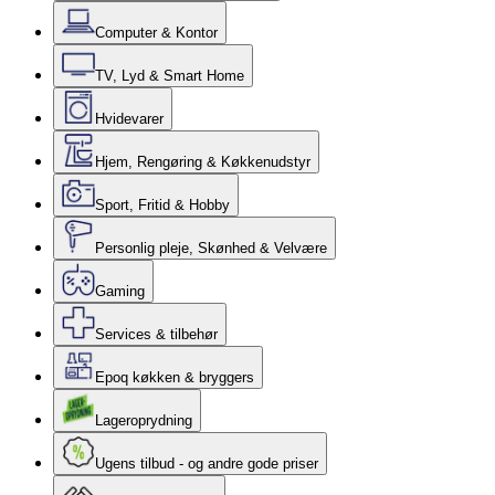
Computer & Kontor
TV, Lyd & Smart Home
Hvidevarer
Hjem, Rengøring & Køkkenudstyr
Sport, Fritid & Hobby
Personlig pleje, Skønhed & Velvære
Gaming
Services & tilbehør
Epoq køkken & bryggers
Lageroprydning
Ugens tilbud - og andre gode priser