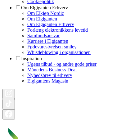
Cookiepolitik
Om Elgiganten Erhverv
Om Elkjøp Nordic
Om Elgiganten
Om Elgiganten Erhverv
Forlæng elektronikkens levetid
Samfundsansvar
Karriere i Elgiganten
Fødevarestyrelsen smiley
Whistleblowing i organisationen
Inspiration
Ugens tilbud - og andre gode priser
Månedens Business Deal
Nyhedsbrev til erhverv
Elgigantens Magasin