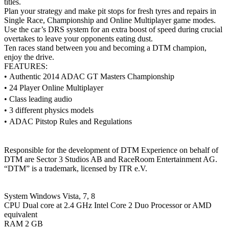
titles.
Plan your strategy and make pit stops for fresh tyres and repairs in
Single Race, Championship and Online Multiplayer game modes.
Use the car’s DRS system for an extra boost of speed during crucial
overtakes to leave your opponents eating dust.
Ten races stand between you and becoming a DTM champion,
enjoy the drive.
FEATURES:
•
Authentic 2014 ADAC GT Masters Championship
•
24 Player Online Multiplayer
•
Class leading audio
•
3 different physics models
•
ADAC Pitstop Rules and Regulations
Responsible for the development of DTM Experience on behalf of
DTM are Sector 3 Studios AB and RaceRoom Entertainment AG.
“DTM” is a trademark, licensed by ITR e.V.
System Windows Vista, 7, 8
CPU Dual core at 2.4 GHz Intel Core 2 Duo Processor or AMD
equivalent
RAM 2 GB