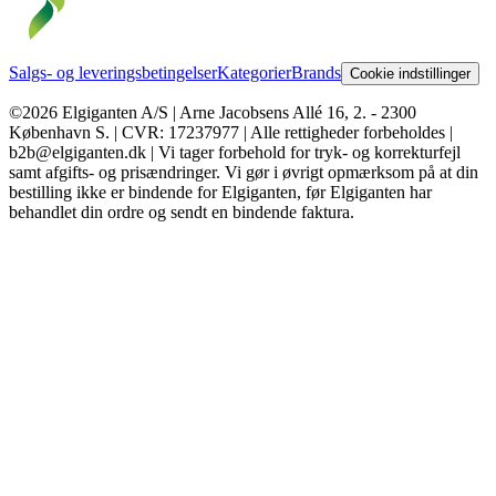
Salgs- og leveringsbetingelser
Kategorier
Brands
Cookie indstillinger
©2026 Elgiganten A/S | Arne Jacobsens Allé 16, 2. - 2300
København S. | CVR: 17237977 | Alle rettigheder forbeholdes |
b2b@elgiganten.dk | Vi tager forbehold for tryk- og korrekturfejl
samt afgifts- og prisændringer. Vi gør i øvrigt opmærksom på at din
bestilling ikke er bindende for Elgiganten, før Elgiganten har
behandlet din ordre og sendt en bindende faktura.