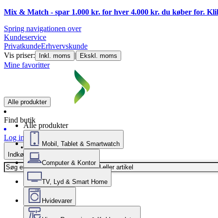
Mix & Match - spar 1.000 kr. for hver 4.000 kr. du køber for. Kl
Spring navigationen over
Kundeservice
Privatkunde
Erhvervskunde
Vis priser:
|
Inkl. moms
Ekskl. moms
Mine favoritter
Alle produkter
Find butik
Alle produkter
Log ind
Mobil, Tablet & Smartwatch
Indkøbskurv
Computer & Kontor
TV, Lyd & Smart Home
Hvidevarer