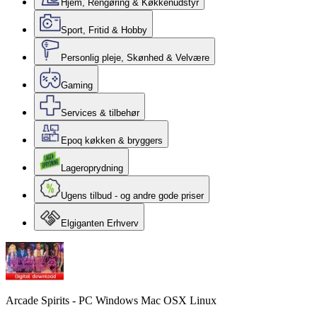
Hjem, Rengøring & Køkkenudstyr
Sport, Fritid & Hobby
Personlig pleje, Skønhed & Velvære
Gaming
Services & tilbehør
Epoq køkken & bryggers
Lageroprydning
Ugens tilbud - og andre gode priser
Elgiganten Erhverv
Arcade Spirits - PC Windows Mac OSX Linux