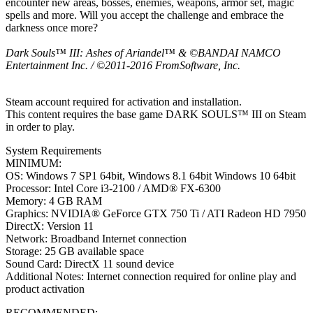
encounter new areas, bosses, enemies, weapons, armor set, magic
spells and more. Will you accept the challenge and embrace the
darkness once more?
Dark Souls™ III: Ashes of Ariandel™ & ©BANDAI NAMCO
Entertainment Inc. / ©2011-2016 FromSoftware, Inc.
Steam account required for activation and installation.
This content requires the base game DARK SOULS™ III on Steam
in order to play.
System Requirements
MINIMUM:
OS: Windows 7 SP1 64bit, Windows 8.1 64bit Windows 10 64bit
Processor: Intel Core i3-2100 / AMD® FX-6300
Memory: 4 GB RAM
Graphics: NVIDIA® GeForce GTX 750 Ti / ATI Radeon HD 7950
DirectX: Version 11
Network: Broadband Internet connection
Storage: 25 GB available space
Sound Card: DirectX 11 sound device
Additional Notes: Internet connection required for online play and
product activation
RECOMMENDED: