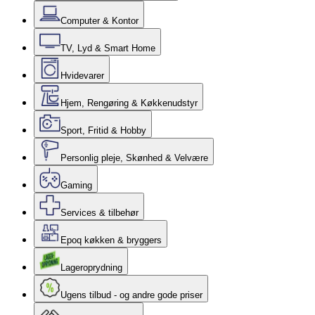
Computer & Kontor
TV, Lyd & Smart Home
Hvidevarer
Hjem, Rengøring & Køkkenudstyr
Sport, Fritid & Hobby
Personlig pleje, Skønhed & Velvære
Gaming
Services & tilbehør
Epoq køkken & bryggers
Lageroprydning
Ugens tilbud - og andre gode priser