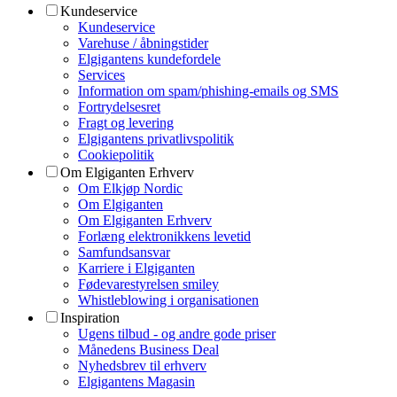
Kundeservice
Kundeservice
Varehuse / åbningstider
Elgigantens kundefordele
Services
Information om spam/phishing-emails og SMS
Fortrydelsesret
Fragt og levering
Elgigantens privatlivspolitik
Cookiepolitik
Om Elgiganten Erhverv
Om Elkjøp Nordic
Om Elgiganten
Om Elgiganten Erhverv
Forlæng elektronikkens levetid
Samfundsansvar
Karriere i Elgiganten
Fødevarestyrelsen smiley
Whistleblowing i organisationen
Inspiration
Ugens tilbud - og andre gode priser
Månedens Business Deal
Nyhedsbrev til erhverv
Elgigantens Magasin