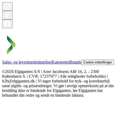
Salgs- og leveringsbetingelser
Kategorier
Brands
Cookie indstillinger
©2026 Elgiganten A/S | Arne Jacobsens Allé 16, 2. - 2300
København S. | CVR: 17237977 | Alle rettigheder forbeholdes |
b2b@elgiganten.dk | Vi tager forbehold for tryk- og korrekturfejl
samt afgifts- og prisændringer. Vi gør i øvrigt opmærksom på at din
bestilling ikke er bindende for Elgiganten, før Elgiganten har
behandlet din ordre og sendt en bindende faktura.