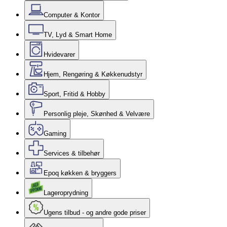
Computer & Kontor
TV, Lyd & Smart Home
Hvidevarer
Hjem, Rengøring & Køkkenudstyr
Sport, Fritid & Hobby
Personlig pleje, Skønhed & Velvære
Gaming
Services & tilbehør
Epoq køkken & bryggers
Lageroprydning
Ugens tilbud - og andre gode priser