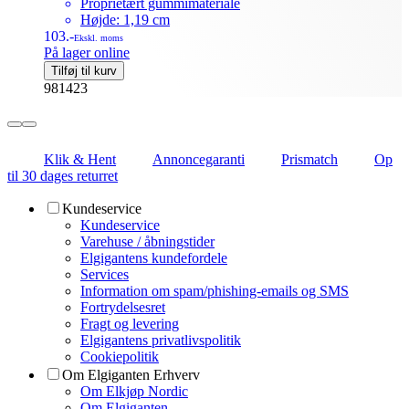
Proprietært gummimateriale
Højde: 1,19 cm
103.-
Ekskl. moms
På lager online
Tilføj til kurv
981423
Klik & Hent
Annoncegaranti
Prismatch
Op
til 30 dages returret
Kundeservice
Kundeservice
Varehuse / åbningstider
Elgigantens kundefordele
Services
Information om spam/phishing-emails og SMS
Fortrydelsesret
Fragt og levering
Elgigantens privatlivspolitik
Cookiepolitik
Om Elgiganten Erhverv
Om Elkjøp Nordic
Om Elgiganten