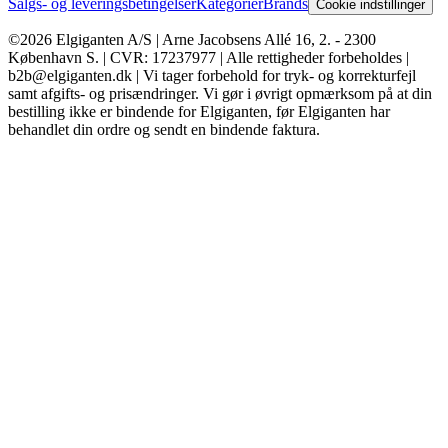
Salgs- og leveringsbetingelser
Kategorier
Brands
Cookie indstillinger
©2026 Elgiganten A/S | Arne Jacobsens Allé 16, 2. - 2300
København S. | CVR: 17237977 | Alle rettigheder forbeholdes |
b2b@elgiganten.dk | Vi tager forbehold for tryk- og korrekturfejl
samt afgifts- og prisændringer. Vi gør i øvrigt opmærksom på at din
bestilling ikke er bindende for Elgiganten, før Elgiganten har
behandlet din ordre og sendt en bindende faktura.