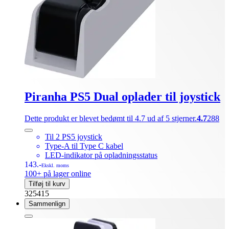
Piranha PS5 Dual oplader til joystick
Dette produkt er blevet bedømt til 4.7 ud af 5 stjerner.
4.7
288
Til 2 PS5 joystick
Type-A til Type C kabel
LED-indikator på opladningsstatus
143.-
Ekskl. moms
100+ på lager online
Tilføj til kurv
325415
Sammenlign