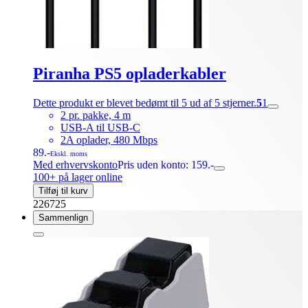
Piranha PS5 opladerkabler
Dette produkt er blevet bedømt til 5 ud af 5 stjerner.
5
1
2 pr. pakke, 4 m
USB-A til USB-C
2A oplader, 480 Mbps
89.-
Ekskl. moms
Med erhvervskonto
Pris uden konto: 159.-
100+ på lager online
Tilføj til kurv
226725
Sammenlign