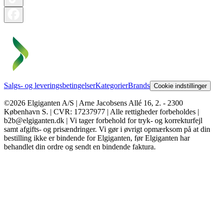
Salgs- og leveringsbetingelser
Kategorier
Brands
Cookie indstillinger
©2026 Elgiganten A/S | Arne Jacobsens Allé 16, 2. - 2300
København S. | CVR: 17237977 | Alle rettigheder forbeholdes |
b2b@elgiganten.dk | Vi tager forbehold for tryk- og korrekturfejl
samt afgifts- og prisændringer. Vi gør i øvrigt opmærksom på at din
bestilling ikke er bindende for Elgiganten, før Elgiganten har
behandlet din ordre og sendt en bindende faktura.