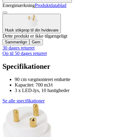
Energimærkning
Produktdatablad
Husk stikprop til din hvidevare
Dette produkt er ikke tilgængeligt
Sammenlign
Gem
30 dages returret
Op til 50 dages returret
Specifikationer
90 cm vægmonteret emhætte
Kapacitet: 700 m3/t
3 x LED-lys, 10 hastigheder
Se alle specifikationer