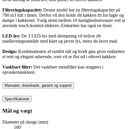
Filtreringskapacitet:
Denne model har en filtreringskapacitet på
700 m3 luft i timen. Derfor vil den holde dit køkken fri for lugte og
dampe i køkkenet. Vælg nemt mellem 10 hastighedsniveauer ved at
anvende touch-kontrol-slideren. Emhætten har også en timer.
LED-lys:
De 3 LED-lys med dæmpning vil belyse dit
madlavningsområde med klart og jævnt lys, mens du laver mad.
Design:
Kombinationen af rustfrit stål og hvidt glas giver emhætten
et rent og elegant udseende, som vil se flot ud i ethvert køkken.
Vaskbart filter:
Det vaskbare metalfilter kan rengøres i
opvaskemaskinen.
Manualer, downloads, garanti og support
Specifikationer
Mål og vægt
Diameter på slange (mm)
160