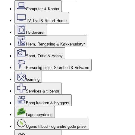
Computer & Kontor
TV, Lyd & Smart Home
Hvidevarer
Hjem, Rengøring & Køkkenudstyr
Sport, Fritid & Hobby
Personlig pleje, Skønhed & Velvære
Gaming
Services & tilbehør
Epoq køkken & bryggers
Lageroprydning
Ugens tilbud - og andre gode priser