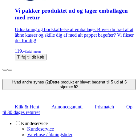
Vi pakker produktet ud og tager emballagen
med retur
Udpakning og bortskaffelse af emballage: Bliver du træt af at
åbne kasser og skille dig af med alt pappet bagefter? Vi fikser
det for dig!
119.-
Ekskl. moms
Tilføj til dit køb
Hvad andre synes (2)
Dette produkt er blevet bedømt til 5 ud af 5
stjerner.
5
2
Klik & Hent
Annoncegaranti
Prismatch
Op
til 30 dages returret
Kundeservice
Kundeservice
Varehuse / åbningstider