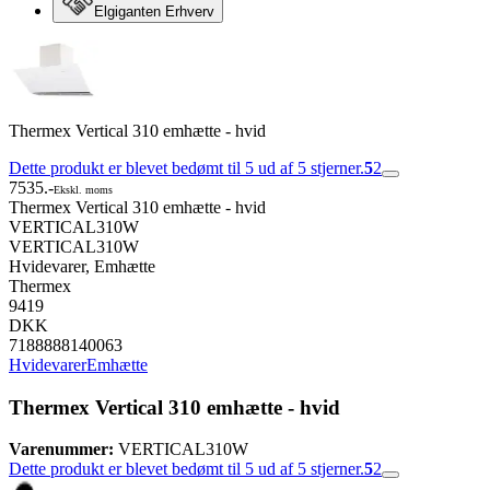
Elgiganten Erhverv
Thermex Vertical 310 emhætte - hvid
Dette produkt er blevet bedømt til 5 ud af 5 stjerner.
5
2
7535.-
Ekskl. moms
Thermex Vertical 310 emhætte - hvid
VERTICAL310W
VERTICAL310W
Hvidevarer, Emhætte
Thermex
9419
DKK
7188888140063
Hvidevarer
Emhætte
Thermex Vertical 310 emhætte - hvid
Varenummer:
VERTICAL310W
Dette produkt er blevet bedømt til 5 ud af 5 stjerner.
5
2