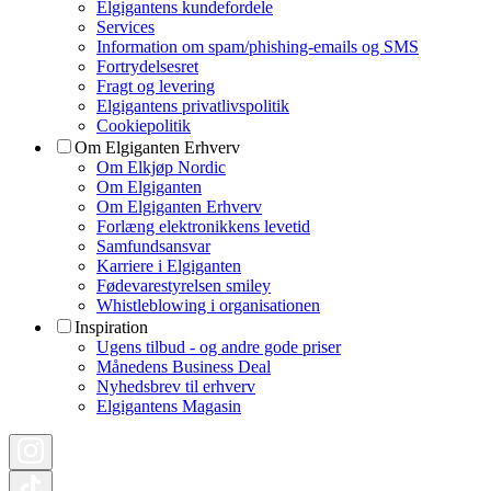
Elgigantens kundefordele
Services
Information om spam/phishing-emails og SMS
Fortrydelsesret
Fragt og levering
Elgigantens privatlivspolitik
Cookiepolitik
Om Elgiganten Erhverv
Om Elkjøp Nordic
Om Elgiganten
Om Elgiganten Erhverv
Forlæng elektronikkens levetid
Samfundsansvar
Karriere i Elgiganten
Fødevarestyrelsen smiley
Whistleblowing i organisationen
Inspiration
Ugens tilbud - og andre gode priser
Månedens Business Deal
Nyhedsbrev til erhverv
Elgigantens Magasin