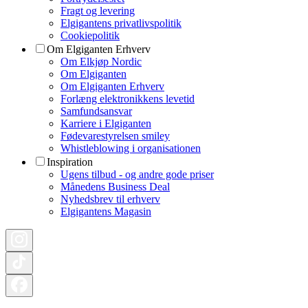
Fragt og levering
Elgigantens privatlivspolitik
Cookiepolitik
Om Elgiganten Erhverv
Om Elkjøp Nordic
Om Elgiganten
Om Elgiganten Erhverv
Forlæng elektronikkens levetid
Samfundsansvar
Karriere i Elgiganten
Fødevarestyrelsen smiley
Whistleblowing i organisationen
Inspiration
Ugens tilbud - og andre gode priser
Månedens Business Deal
Nyhedsbrev til erhverv
Elgigantens Magasin