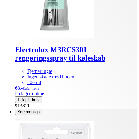
Electrolux M3RCS301
rengøringsspray til køleskab
Fjerner lugte
Ingen skade mod huden
500 ml
68.-
Ekskl. moms
På lager online
Tilføj til kurv
913811
Sammenlign