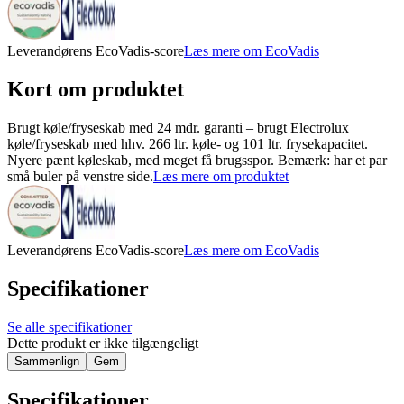
Leverandørens EcoVadis-score
Læs mere om EcoVadis
Kort om produktet
Brugt køle/fryseskab med 24 mdr. garanti – brugt Electrolux
køle/fryseskab med hhv. 266 ltr. køle- og 101 ltr. frysekapacitet.
Nyere pænt køleskab, med meget få brugsspor. Bemærk: har et par
små buler på venstre side.
Læs mere om produktet
Leverandørens EcoVadis-score
Læs mere om EcoVadis
Specifikationer
Se alle specifikationer
Dette produkt er ikke tilgængeligt
Sammenlign
Gem
Specifikationer