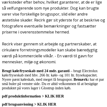
værksteder efter behov, hvilket garanterer, at de er lige
så velfungerende som nye produkter. Dog kan brugte
varer vise forskellige brugsspor, slid eller andre
æstetiske skader. Recirk gør sit yderste for at beskrive og
fotografere eventuelle bemærkninger og fastsætter
priserne i overensstemmelse hermed.
Recirk viser gennem sit arbejde og partnerskaber, at
cirkulære forretningsmodeller kan skabe bæredygtig
værdi på kommercielle vilkår. - En værdi til gavn for
mennesker, miljø og økonomi.
Brugt køle/fryseskab med 24 mdr. garanti
– brugt Electrolux
køle/fryseskab med hhv. 266 ltr. køle- og 101 ltr. frysekapacitet.
Nyere pænt køleskab, med meget få brugsspor.
Bemærk:
har et par
små buler på venstre side. Du er altid velkommen til at besigtige
produktet på vores lager i Glostrup inden køb.
pdf produktinformation > KLIK HER
pdf brugsanvisning > KLIK HER