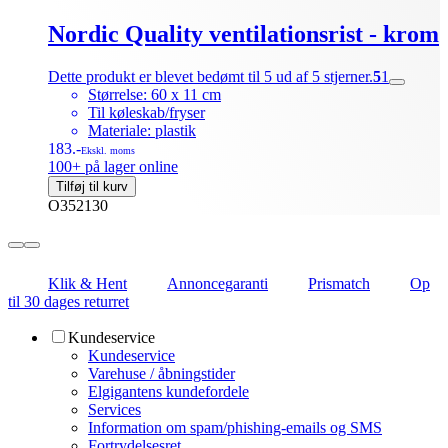
Nordic Quality ventilationsrist - krom
Dette produkt er blevet bedømt til 5 ud af 5 stjerner.
5
1
Størrelse: 60 x 11 cm
Til køleskab/fryser
Materiale: plastik
183.-
Ekskl. moms
100+ på lager online
Tilføj til kurv
O352130
Klik & Hent
Annoncegaranti
Prismatch
Op
til 30 dages returret
Kundeservice
Kundeservice
Varehuse / åbningstider
Elgigantens kundefordele
Services
Information om spam/phishing-emails og SMS
Fortrydelsesret