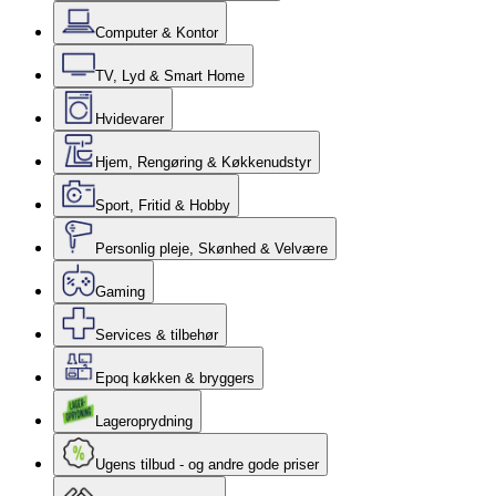
Computer & Kontor
TV, Lyd & Smart Home
Hvidevarer
Hjem, Rengøring & Køkkenudstyr
Sport, Fritid & Hobby
Personlig pleje, Skønhed & Velvære
Gaming
Services & tilbehør
Epoq køkken & bryggers
Lageroprydning
Ugens tilbud - og andre gode priser