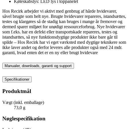
Køleskabslys: LED lys i toppanelet
Hos Recirk arbejder vi aktivt med genbrug af hårde hvidevarer,
såvel brugte som helt nye. Brugte hvidevarer repareres, istandsættes,
testes og klargøres så de stadig kan bruges i mange år fremover og
dermed sparer miljøet for unødigt ressourceforbrug. Nye hvidevarer
som f.eks. har en defekt eller transportskade repareres, testes og
istandsættes, så nye funktionsdygtige produkter ikke bare går til
spilde – Hos Recirk har vi eget værksted med dygtige teknikere som
ikke laver andet og derfor leveres alle produkter også med 24 mdr.
garanti, hvad enten det er en ny eller brugt hvidevare
Manualer, downloads, garanti og support
Specifikationer
Produktmål
Vægt (inkl. emballage)
73,0 g
Nøglespecifikation