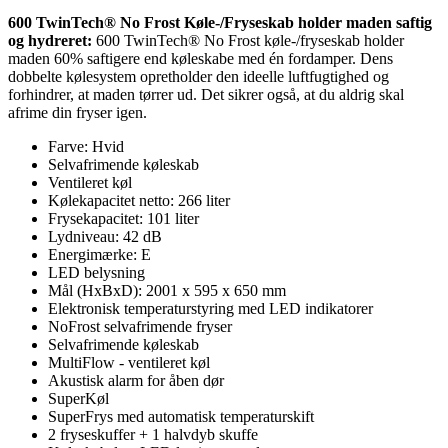
600 TwinTech® No Frost Køle-/Fryseskab holder maden saftig
og hydreret:
600 TwinTech® No Frost køle-/fryseskab holder
maden 60% saftigere end køleskabe med én fordamper. Dens
dobbelte kølesystem opretholder den ideelle luftfugtighed og
forhindrer, at maden tørrer ud. Det sikrer også, at du aldrig skal
afrime din fryser igen.
Farve: Hvid
Selvafrimende køleskab
Ventileret køl
Kølekapacitet netto: 266 liter
Frysekapacitet: 101 liter
Lydniveau: 42 dB
Energimærke: E
LED belysning
Mål (HxBxD): 2001 x 595 x 650 mm
Elektronisk temperaturstyring med LED indikatorer
NoFrost selvafrimende fryser
Selvafrimende køleskab
MultiFlow - ventileret køl
Akustisk alarm for åben dør
SuperKøl
SuperFrys med automatisk temperaturskift
2 fryseskuffer + 1 halvdyb skuffe