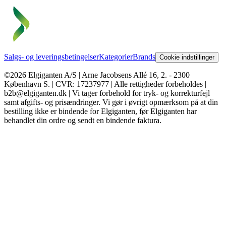
Salgs- og leveringsbetingelser
Kategorier
Brands
Cookie indstillinger
©2026 Elgiganten A/S | Arne Jacobsens Allé 16, 2. - 2300
København S. | CVR: 17237977 | Alle rettigheder forbeholdes |
b2b@elgiganten.dk | Vi tager forbehold for tryk- og korrekturfejl
samt afgifts- og prisændringer. Vi gør i øvrigt opmærksom på at din
bestilling ikke er bindende for Elgiganten, før Elgiganten har
behandlet din ordre og sendt en bindende faktura.