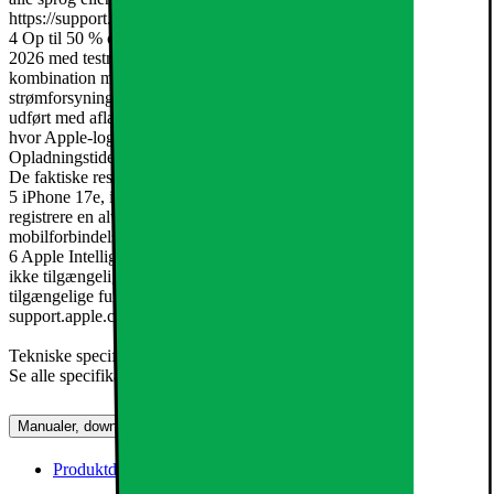
https://support.apple.com/121115#visual-intelligence.
4 Op til 50 % opladet på 30 minutter. Test udført af Apple i januar
2026 med testmodeller af iPhone 17e-enheder og betasoftware i
kombination med USB C-opladerkabel med Apple USB C-
strømforsyning på 20 W (model A2305). Test af hurtig opladning
udført med afladede iPhone-enheder. Tiden blev målt fra det øjeblik,
hvor Apple-logoet blev vist på skærmen, imens enheden startede.
Opladningstiden varierer i forhold til indstillinger og miljøfaktorer.
De faktiske resultater vil variere.
5 iPhone 17e, iPhone 17, iPhone 17 Pro og iPhone Air kan
registrere en alvorlig bilulykke og ringe efter hjælp. Kræver
mobilforbindelse eller Wi-Fi-opkald.
6 Apple Intelligence er tilgængelig i betaversion. Visse funktioner er
ikke tilgængelige på alle sprog eller i alle områder. Læs mere om
tilgængelige funktioner og sprog samt systemkrav på
support.apple.com/121115.
Tekniske specifikationer:
Se alle specifikationer på apple.com/dk/iphone/compare.
Manualer, downloads, garanti og support
Produktdatablad (engelsk)
[
pdf
]