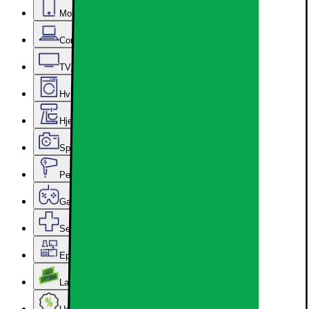
Mobil, Tablet & Smartwatch
Computer & Kontor
TV, Lyd & Smart Home
Hvidevarer
Hjem, Rengøring & Køkkenudstyr
Sport, Fritid & Hobby
Personlig pleje, Skønhed & Velvære
Gaming
Services & tilbehør
Epoq køkken & bryggers
Lageroprydning