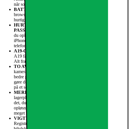
når solen er skarp.
BATTERITID TIL HELE DAGEN
– Send beskeder,
browse på nettet og binge film og serier i timevis.2 Oplad
hurtigt med USB-C og nu også med MagSafe.
HURTIG TRÅDLØS OPLADNING. MED MAGSAFE
PASSER DET HELE PERFEKT.
– Med iPhone 17e kan
du oplade trådløst op til 15 W sammenlignet med 7,5 W med
iPhone 16e. Så er det nemt, praktisk og hurtigt at lade
telefonen op, når den er løbet tør.4
A19-CHIP. BULDRER DERUDAD. HELE DAGEN.
–
A19 får alt til at gå hurtigt og nemt – nu og i mange år frem.
Alt fra grafiktunge spil til 4K-streaming og meget andet.
TO AVANCEREDE KAMERAER I ÉT
– 48 MP Fusion-
kameraet leverer 2 x tele i optisk kvalitet. Og med endnu
bedre portrætter kan du fange øjeblikket med et billede og
gøre det til et smukt portræt ved at tilføje baggrunds¬sløring
på et senere tidspunkt.
MERE PLADS TIL ALT DET VIGTIGE
– Med
lagerplads på 256 GB og opefter er der masser af plads til alt
det, du elsker, nu og fremover. Alt fra billeder med superhøj
opløsning og 4K-videoer til dine mest brugte apps, spil og
meget mere.
VIGTIGE SIKKERHEDS¬FUNKTIONER
– Med
Registrering af ulykke kan iPhone registrere en alvorlig
bilulykke og ringe efter hjælp, hvis du ikke selv kan.5