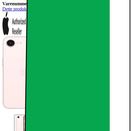
Varenummer:
1054951
Dette produkt er blevet bedømt til 4.7 ud af 5 stjerner.
4.7
198