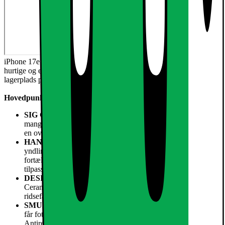
iPhone 17e har en smuk 6,1" Super Retina XDR-skærm,1 den
hurtige og effektive A19-chip, batteritid til hele dagen2 og
lagerplads på 256 GB og opefter.
Hovedpunkter
SIG GODDAG TIL ET GODT KØB
– iPhone 17e har
mange af de samme fantastiske funktioner som iPhone 17 til
en overkommelig pris.
HANDLINGSKNAP
– Få hurtig adgang til dine
yndlingsapps og funktioner, eller brug visuel intelligens til at
fortælle dig om ting i dine omgivelser.3 Knappen kan
tilpasses, som du vil.
DESIGNET TIL AT HOLDE
– iPhone 17e beskyttes af
Ceramic Shield 2 på forsiden med tre gange bedre
ridsefasthed end den forrige generation.
SMUK SKÆRM
– Med 6,1" Super Retina XDR-skærmen
får fotos et farvepift, og tekst er let at læse.1
Antirefleks¬belægningen med syv lag reducerer genskin, selv