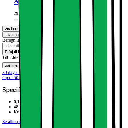
Apple MagSafe trådløs oplader (1 m)
294.-
Vis flere muligheder
Levering
Klik & Hent
Beregn leveringstid for dit postnummer
Tilføj til kurv
Tilbuddet på Telenor Erhverv kan kun købes i vores varehuse
Sammenlign
Gem
Ønskeskyen
30 dages returret
Op til 50 dages returret
Specifikationer
6,1" Super Retina XDR-skærm
48 MP Fusion-kamera
Kraftfuld A19 chip med C1X-modem
Se alle specifikationer