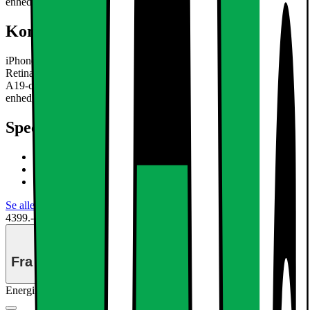
enhed, der er designet til hverdagsbrug.
Læs mere om produktet
Kort om produktet
iPhone 17e smartphonen kombinerer klarhed fra den 6,1" Super
Retina XDR-skærm, holdbarhed fra Ceramic Shield 2, kraften fra
A19-chippen og det alsidige 48 MP Fusion-kamera, i én pålidelig
enhed, der er designet til hverdagsbrug.
Læs mere om produktet
Specifikationer
6,1" Super Retina XDR-skærm
48 MP Fusion-kamera
Kraftfuld A19 chip med C1X-modem
Se alle specifikationer
4399.-
Ekskl. moms
Fra
178.-/mdr
i 36 mdr
Energimærkning
Produktdatablad