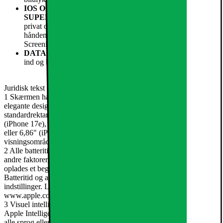
IOS OG APPLE INTELLIGENCE.
SUPERHJÆLPSOMME I HVERDAGEN.
6 – Personlig,
privat og fyldt med power. Skriv, udtryk dig og få mere fra
hånden på en supernem måde med avancerede funktioner som
Screening af opkald, Visk ud og Visuel intelligens.3
DATABESKYTTELSE
– Brug Face ID til at låse op, logge
ind og betale på en sikker måde.
Juridisk tekst
1 Skærmen har afrundede hjørner, som følger kurverne på det
elegante design. Hjørnerne ligger inden for et format svarende til et
standardrektangel. Målt som et standardrektangel er skærmen 6,06"
(iPhone 17e), 6,27" (iPhone 17, iPhone 17 Pro), 6,55" (iPhone Air)
eller 6,86" (iPhone 17 Pro Max) diagonalt. Det faktiske
visningsområde er mindre.
2 Alle batteritider afhænger af netværkskonfiguration og mange
andre faktorer. De faktiske resultater vil variere. Batteriet kan
oplades et begrænset antal gange og skal evt. med tiden udskiftes.
Batteritid og antallet af opladninger afhænger af brug og
indstillinger. Læs mere på www.apple.com/dk/batteries og
www.apple.com/dk/iphone/battery.html.
3 Visuel intelligens er tilgængelig på alle iPhone-modeller, der har
Apple Intelligence slået til. Visse funktioner er ikke tilgængelige på
alle sprog eller i alle områder. Læs mere på