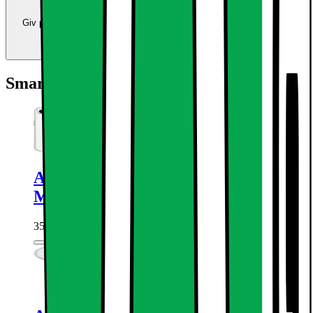
Giv produkter i bytte og brug værdien som betaling ved køb af nye
produkter.
Beregn værdien
Smart at tilføje
Apple iPhone 17e telefonetui med
MagSafe (Gennemsigtig)
359.-