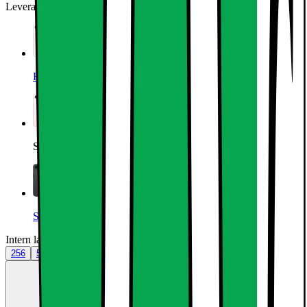
Leverandørens farve
:
Soft Pink
Hvid
Soft Pink
Sort
Intern lagerplads (GB)
:
256
256
512
Trade-in:
Opgradér for færre penge