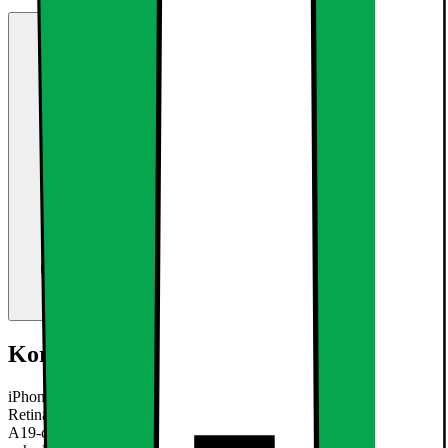
Kort om produktet
iPhone 17e smartphonen kombinerer klarhed fra den 6,1" Super
Retina XDR-skærm, holdbarhed fra Ceramic Shield 2, kraften fra
A19-chippen og det alsidige 48 MP Fusion-kamera, i én pålidelig