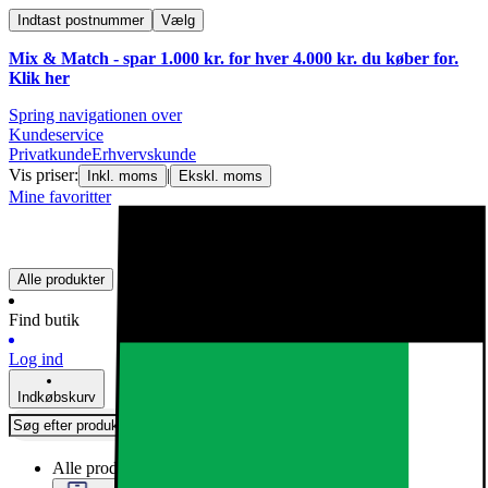
Indtast postnummer
Vælg
Mix & Match - spar 1.000 kr. for hver 4.000 kr. du køber for.
Klik
her
Spring navigationen over
Kundeservice
Privatkunde
Erhvervskunde
Vis priser:
|
Inkl. moms
Ekskl. moms
Mine favoritter
Alle produkter
Find butik
Log ind
Indkøbskurv
Alle produkter