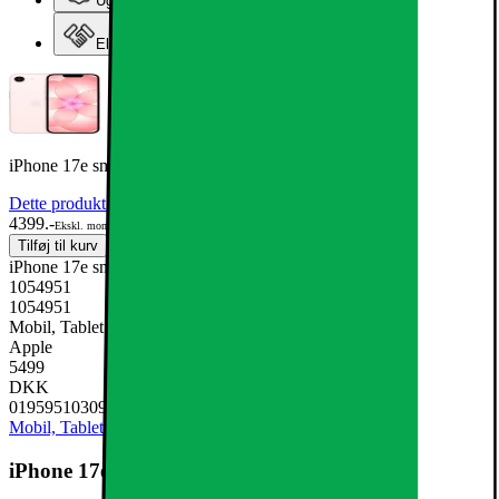
Ugens tilbud - og andre gode priser
Elgiganten Erhverv
iPhone 17e smartphone 256GB Sart Rosa
Dette produkt er blevet bedømt til 4.7 ud af 5 stjerner.
4.7
198
4399.-
Ekskl. moms
Tilføj til kurv
iPhone 17e smartphone 256GB Sart Rosa
1054951
1054951
Mobil, Tablet & Smartwatch, Mobiltelefon
Apple
5499
DKK
0195951030913
Mobil, Tablet & Smartwatch
Mobiltelefon
iPhone 17e smartphone 256GB Sart Rosa