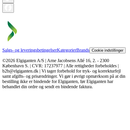
Salgs- og leveringsbetingelser
Kategorier
Brands
Cookie indstillinger
©2026 Elgiganten A/S | Arne Jacobsens Allé 16, 2. - 2300
København S. | CVR: 17237977 | Alle rettigheder forbeholdes |
b2b@elgiganten.dk | Vi tager forbehold for tryk- og korrekturfejl
samt afgifts- og prisændringer. Vi gør i øvrigt opmærksom på at din
bestilling ikke er bindende for Elgiganten, før Elgiganten har
behandlet din ordre og sendt en bindende faktura.