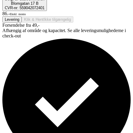
Blomgatan 17 B
CVR-nr: 559042072401
86.-
Ekskl. moms
Levering
Klik & Hent
Ikke tilgængelig
Forsendelse fra 49,-
Afhængig af område og kapacitet. Se alle leveringsmulighederne i
check-out