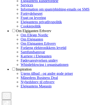
Elgigantens kundefordele
Services
Information om spam/phishing-emails og SMS
Fortrydelsesret
Fragt og levering
Elgigantens privatlivspolitik
Cookiepolitik
Om Elgiganten Erhverv
Om Elkjøp Nordic
Om Elgiganten
Om Elgiganten Erhverv
Forlæng elektronikkens levetid
Samfundsansvar
Karriere i Elgiganten
Fødevarestyrelsen smiley
Whistleblowing i organisationen
Inspiration
Ugens tilbud - og andre gode priser
Månedens Business Deal
Nyhedsbrev til erhverv
Elgigantens Magasin