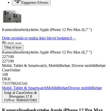
Elgiganten Erhverv
Kameralinsebeskyttelse Apple iPhone 12 Pro Max (6,7 ")
Dette produkt er endnu ikke blevet bedømt.
0
86.-
Ekskl. moms
Tilføj til kurv
Kameralinsebeskyttelse Apple iPhone 12 Pro Max (6,7 ")
227190
227190
Mobil, Tablet & Smartwatch, Mobiltilbehør, Diverse mobiltilbehør
CaseOnline
108
DKK
7315700241541
Mobil, Tablet & Smartwatch
Mobiltilbehør
Diverse mobiltilbehør
Solgt af
CaseOnline.dk
Blomgatan 17 B
CVR-nr: 559042072401
Kameralinsebeskyttelse Apple iPhone 12 Pro Max