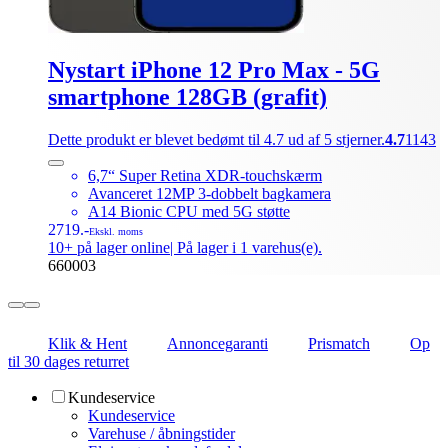
Nystart iPhone 12 Pro Max - 5G
smartphone 128GB (grafit)
Dette produkt er blevet bedømt til 4.7 ud af 5 stjerner.
4.7
1143
6,7“ Super Retina XDR-touchskærm
Avanceret 12MP 3-dobbelt bagkamera
A14 Bionic CPU med 5G støtte
2719.-
Ekskl. moms
10+ på lager online
| På lager i 1 varehus(e).
660003
Klik & Hent
Annoncegaranti
Prismatch
Op
til 30 dages returret
Kundeservice
Kundeservice
Varehuse / åbningstider