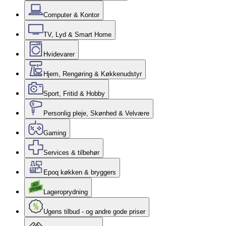
Computer & Kontor
TV, Lyd & Smart Home
Hvidevarer
Hjem, Rengøring & Køkkenudstyr
Sport, Fritid & Hobby
Personlig pleje, Skønhed & Velvære
Gaming
Services & tilbehør
Epoq køkken & bryggers
Lageroprydning
Ugens tilbud - og andre gode priser